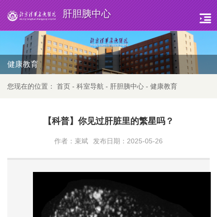
肝胆胰中心
健康教育
您现在的位置：
首页
-
科室导航
-
肝胆胰中心
-
健康教育
【科普】你见过肝脏里的繁星吗？
作者：束斌
发布日期：2025-05-26