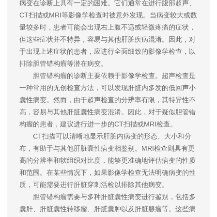
病变在诊断上具有一定的困难。它们通常在进行腹部超声、
CT扫描或MRI等影像学检查时被意外发现。当病变较大或数
量较多时，患者可能会出现右上腹不适或轻微疼痛的症状，
但这些症状并不特异，容易与其他肝脏疾病混淆。因此，对
于出现上述症状的患者，应进行全面细致的影像学检查，以
排除胆管错构瘤等潜在病变。
胆管错构瘤的诊断主要依赖于影像学检查。超声检查是
一种常用的无创检查方法，可以发现肝脏内多发的低回声小
囊性病变。然而，由于超声检查的分辨率有限，其特异性不
高，容易与其他肝脏囊性病变混淆。因此，对于疑似胆管错
构瘤的患者，建议进行进一步的CT扫描或MRI检查。
CT扫描可以清晰地显示肝脏内病变的形态、大小和分
布，有助于与其他肝脏囊性病变相鉴别。MRI检查则具有更
高的分辨率和软组织对比度，能够更准确地评估病变的性质
和范围。在某些情况下，如果影像学检查无法明确病变的性
质，可能需要进行肝脏穿刺活检以排除其他病变。
胆管错构瘤需要与多种肝脏囊性病变进行鉴别，包括多
囊肝、肝脏囊性转移瘤、肝脏囊肿以及肝脏腺瘤等。这些病