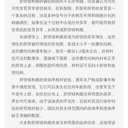
胆管错构瘤的确切病因尚不完全明确，但普遍认为与先
天性发育异常密切相关。在胚胎期，肝脏和胆管的发育是一
个复杂的过程，涉及多种信号分子的相互作用和细胞分化的
精确调控。如果在这个过程中出现任何异常，都可能导致胆
管系统的发育异常，从而形成胆管错构瘤。
在病理学上，胆管错构瘤表现为胆管的异常增生，这些
增生的胆管被纤维组织所包围，形成大小不一的囊性结构。
这些囊性结构通常较小，直径一般在1-2毫米左右，但有时
也可达到数厘米。显微镜下观察，这些囊性结构内衬有正常
的胆管上皮，周围则是纤维间质，有时还可见到小胆管和血
管结构。
胆管错构瘤的发病率相对较低，通常在尸检或影像学检
查中偶然发现。它们可以发生在任何年龄阶段，但更常见于
中老年人群。在性别分布上，胆管错构瘤没有明显的差异，
男女均可发病。由于该病变的罕见性，目前对其流行病学特
征的研究相对较少，因此对其全球范围内的发病率和患病率
缺乏准确的数据。
大多数胆管错构瘤患者没有明显的临床症状，这使得该