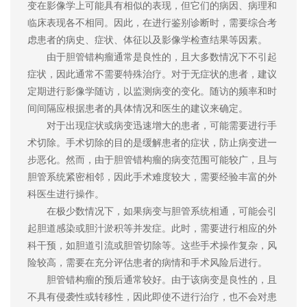
变在影像学上可能具有相似的表现，但它们的病因、病理和
临床表现各不相同。因此，在进行鉴别诊断时，需要综合考
虑患者的病史、症状、体征以及影像学检查结果等因素。
由于胆管错构瘤通常是良性的，且大多数情况下不引起
症状，因此通常不需要特殊治疗。对于无症状的患者，建议
定期进行影像学随访，以监测病变的变化。随访的频率和时
间间隔应根据患者的具体情况和医生的建议来确定。
对于出现症状或病变迅速增大的患者，可能需要进行手
术切除。手术切除的目的是缓解患者的症状，防止病变进一
步恶化。然而，由于胆管错构瘤的病变范围可能较广，且与
胆管系统紧密相邻，因此手术难度较大，需要经验丰富的外
科医生进行操作。
在极少数情况下，如果病变与胆管系统相通，可能会引
起胆道感染或胆汁淤积等并发症。此时，需要进行相应的外
科干预，如胆道引流或胆管切除等。这些手术操作复杂，风
险较高，需要在充分评估患者的病情和手术风险后进行。
胆管错构瘤的预后通常较好。由于该病变是良性的，且
不具有侵袭性或转移性，因此即使不进行治疗，也不会对患