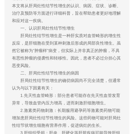
本文将从肝局灶性结节性增生的认识、病因、症状、诊断、
治疗及预防等方面进行详细科普，旨在帮助患者更好地理解
和应对这一疾病。
一、认识肝局灶性结节性增生
肝局灶性结节性增生是一种肝实质对血管畸形的增生性
反应，是肝细胞在受到某种刺激后形成的局部良性增生。虽
然它被称为“肿瘤样”病变，但实际上并非真正的肿瘤，不具
有恶性肿瘤的侵袭性和转移性。因此，患者不必过分担心其
恶变风险。
二、肝局灶性结节性增生的病因
肝局灶性结节性增生的确切病因尚不完全清楚，但通常
认为与以下因素有关：
1.先天性血管畸形：部分患者可能存在先天性血管发育
异常，导致血管内压力增高，进而刺激肝细胞增生。
2.激素类药物刺激：长期服用避孕药等激素类药物可能
增加患肝局灶性结节性增生的风险。这些药物可能对肝局灶
性结节状增生细胞有营养作用，促进病灶的生长。
3.肝组织受损：肝炎、肝硬化等肝脏疾病可能导致肝组