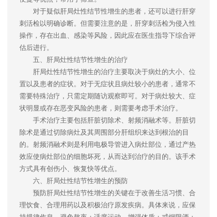
对于疑似肝局灶性结节性增生的患者，还可以进行肝穿
刺活检以明确诊断。但需要注意的是，肝穿刺活检为侵入性
操作，存在出血、感染等风险，因此应在医生指导下综合评
估后进行。
五、肝局灶性结节性增生的治疗
肝局灶性结节性增生的治疗主要取决于病灶的大小、位
置以及患者的症状。对于无症状且病灶较小的患者，通常不
需要特殊治疗，只需定期随访观察即可。对于病灶较大、症
状明显或存在恶变风险的患者，则需要考虑手术治疗。
手术治疗主要包括肝脏切除术、射频消融术等。肝脏切
除术是通过切除病灶及其周围部分肝组织来达到根治的目
的。射频消融术则是利用电极导管进入病灶部位，通过产热
效应使病灶部位的细胞坏死，从而达到治疗的目的。该手术
方式具有创伤小、恢复快等优点。
六、肝局灶性结节性增生的预防
预防肝局灶性结节性增生的关键在于改善生活习惯、合
理饮食、合理用药以及积极治疗原发疾病。具体来说，应保
持规律作息、避免熬夜；适度运动、增强体质；戒烟限酒；