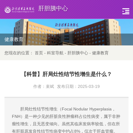
肝胆胰中心
健康教育
您现在的位置：
首页
-
科室导航
-
肝胆胰中心
-
健康教育
【科普】肝局灶性结节性增生是什么？
作者：束斌
发布日期：2025-03-19
肝局灶性结节性增生（Focal Nodular Hyperplasia，
FNH）是一种少见的肝脏良性肿瘤样占位性病变，属于非肿
瘤性增生，且无恶变倾向。虽然其临床发病率较低，但在所
有肝脏原发良性结节性病变中约占8%，仅次于肝血管瘤。