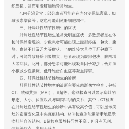
织受损，进而引发肝细胞异常增生。
4.内分泌异常：部分患者可能存在内分泌系统紊乱，如
雌激素增多等，这也可能刺激肝细胞增生。
三、肝局灶性结节性增生的症状
肝局灶性结节性增生通常无明显症状，多数患者是在体
检时偶然发现的。少数患者可能出现上腹部疼痛、包块、腹
胀、食欲不佳及乏力等症状。当病灶较大且位于肝包膜下
时，可能导致肝脏明显增大，患者表现为腹部包块、腹围增
大等症状。此外，部分患者可能出现凝血因子减少，合并血
小板减少性紫癜、低纤维蛋白血症等凝血障碍。
四、肝局灶性结节性增生的诊断
肝局灶性结节性增生的诊断主要依赖影像学检查，包括
CT、核磁共振（MRI）、B超等。这些检查可以显示病灶的
形态、大小、位置以及与周围组织的关系。其中，CT检查
在肝局灶性结节性增生的诊断中具有较高价值，可以显示病
灶的密度变化及中央瘢痕结构。MRI检查则能更清晰地显示
病灶的血管结构。B超检查虽然特异性不高，但具有无创、
便捷等优点，常用于筛查。