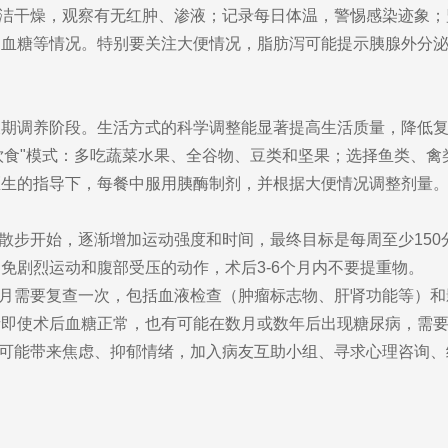
洁干燥，观察有无红肿、渗液；记录每日体温，警惕感染迹象；
、血糖等情况。特别要关注大便情况，脂肪泻可能提示胰腺外分
长期调养阶段。生活方式的科学调整能显著提高生活质量，降低
饮食"模式：多吃蔬菜水果、全谷物、豆类和坚果；选择鱼类、
医生的指导下，每餐中服用胰酶制剂，并根据大便情况调整剂量
散步开始，逐渐增加运动强度和时间，最终目标是每周至少15
免剧烈运动和腹部受压的动作，术后3-6个月内不要提重物。
6个月需要复查一次，包括血液检查（肿瘤标志物、肝肾功能等）和
者即使术后血糖正常，也有可能在数月或数年后出现糖尿病，需
可能带来焦虑、抑郁情绪，加入病友互助小组、寻求心理咨询、