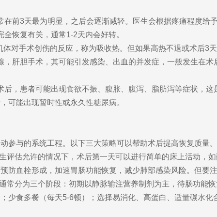
常在前3天最为明显，之后会逐渐减轻。医生会根据疼痛程度给
全恢复有关，通常1-2天内会好转。
是机体对手术创伤的反应，称为吸收热。但如果高热不退或术后3
腺，肝胆手术，其可能引发感染、出血的并发症，一般发生在术后
。
术后，患者可能出现食欲不振、腹胀、腹泻、脂肪泻等症状，这
者，可能出现暂时性或永久性糖尿病。
主动参与的系统工程。以下三大策略可以帮助术后提高恢复质量
生评估允许的情况下，术后第一天可以进行简单的床上活动，如
，预防血栓形成，加速胃肠功能恢复，减少肺部感染风险。但要
通常分为三个阶段：初期以静脉输注营养制剂为主，待肠功能恢
；少食多餐（每天5-6顿）；选择易消化、高蛋白、适量碳水化