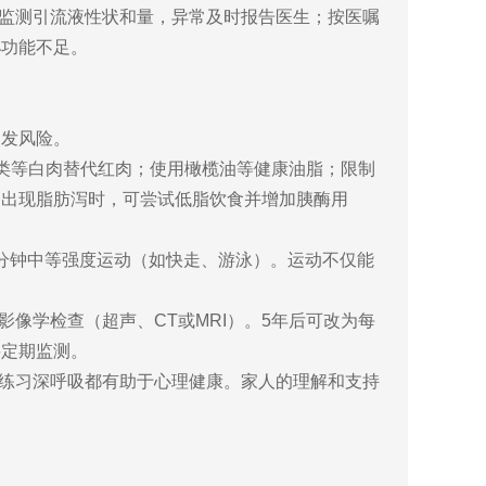
监测引流液性状和量，异常及时报告医生；按医嘱
泌功能不足。
复发风险。
禽类等白肉替代红肉；使用橄榄油等健康油脂；限制
。出现脂肪泻时，可尝试低脂饮食并增加胰酶用
0分钟中等强度运动（如快走、游泳）。运动不仅能
影像学检查（超声、CT或MRI）。5年后可改为每
要定期监测。
练习深呼吸都有助于心理健康。家人的理解和支持