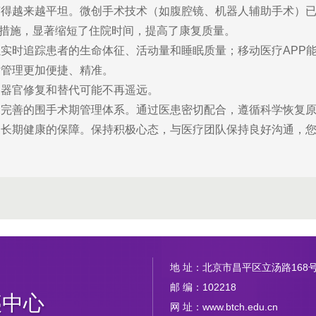
变得越来越平坦。微创手术技术（如腹腔镜、机器人辅助手术）
理措施，显著缩短了住院时间，提高了康复质量。
实时追踪患者的生命体征、活动量和睡眠质量；移动医疗APP
后管理更加便捷、精准。
，器官修复和替代可能不再遥远。
了完善的围手术期管理体系。通过医患密切配合，遵循科学恢复
长期健康的保障。保持积极心态，与医疗团队保持良好沟通，您
地 址：北京市昌平区立汤路168
邮 编：102218
胰中心
网 址：www.btch.edu.cn