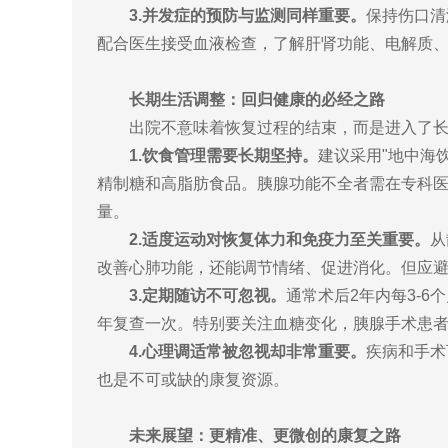
3.并发症的预防与监测同样重要。
保持伤口清
配合医生接受血液检查，了解肝肾功能、电解质
长期生活调整：回归健康的必经之路
出院不意味着恢复过程的结束，而是进入了
1.饮食管理需要长期坚持。
建议采用"地中海
精制糖和高脂肪食品。胰腺功能不全者需在专科
量。
2.适度运动对恢复体力和免疫力至关重要。
从
改善心肺功能，还能调节情绪、促进消化。但应避
3.定期随访不可忽视。
通常术后2年内每3-
年复查一次。特别要关注血糖变化，胰腺手术患
4.心理调适常被忽视却非常重要。
疾病和手术
也是不可或缺的康复资源。
未来展望：更精准、更微创的康复之路