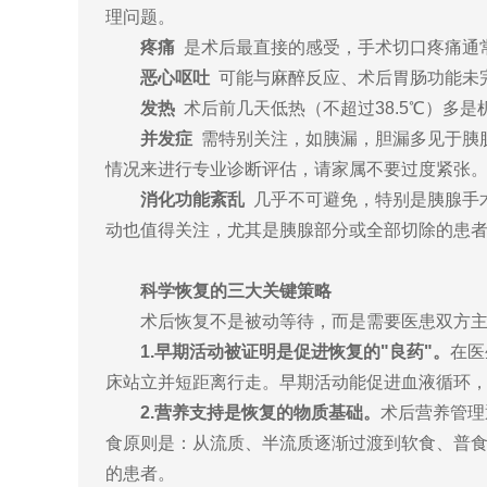
理问题。
疼痛
是术后最直接的感受，手术切口疼痛通
恶心呕吐
可能与麻醉反应、术后胃肠功能未完
发热
术后前几天低热（不超过38.5℃）多
并发症
需特别关注，如
胰漏，胆漏多见于胰
情况来进行专业诊断评估，请家属不要过度紧张
消化功能紊乱
几乎不可避免，特别是胰腺手
动也值得关注，尤其是胰腺部分或全部切除的患
科学恢复的三大关键策略
术后恢复不是被动等待，而是需要医患双方
1.早期活动被证明是促进恢复的"良药"。
在医
床站立并短距离行走。早期活动能促进血液循环
2.营养支持是恢复的物质基础。
术后营养管理
食原则是：从流质、半流质逐渐过渡到软食、普食
的患者。