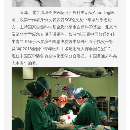
金烁，北京清华长庚医院肝胆外科主治级Attending医
师，以第一作者身份发表多篇SCI论文及中华系列杂志论
文，主持国家自然科学基金及北京市自然科学基金，北京市
及清华大学应急专项子课题等。曾获“第三届中国普通外科
中青年医师手术展演全国总决赛暨中华外科金手指奖一等
奖”与“2018全国中青年医师手术与思维大赛全国总冠军”。
现任中国医学装备协会转化医学分会委员、中国普通外科杂
志中青年编委。