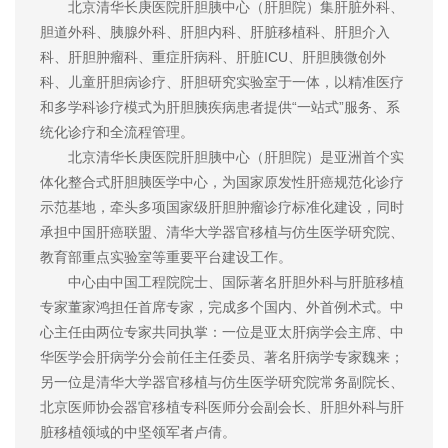
北京清华长庚医院肝胆胰中心（肝胆院）集肝脏外科、
胆道外科、胰腺外科、肝胆内科、肝脏移植科、肝胆介入
科、肝胆肿瘤科、重症肝病科、肝脏ICU、肝胆胰微创外
科、儿童肝胆病诊疗、肝胆研究实验室于一体，以精准医疗
和多学科诊疗模式为肝胆胰疾病患者提供“一站式”服务、系
统化诊疗和全流程管理。
北京清华长庚医院肝胆胰中心（肝胆院）是亚洲首个实
体化整合式肝胆胰医学中心，为国家原发性肝癌规范化诊疗
示范基地，牵头多项国家级肝胆肿瘤诊疗标准化建设，同时
承担中国肝癌联盟、清华大学器官移植与仿生医学研究院、
教育部重点实验室等重要平台建设工作。
中心由中国工程院院士、国际著名肝胆外科与肝脏移植
专家董家鸿担任首席专家，完成多个国内、外首例术式。中
心主任由两位专家共同执掌：一位是亚太肝病学会主席、中
华医学会肝病学分会前任主任委员、著名肝病学专家魏来；
另一位是清华大学器官移植与仿生医学研究院常务副院长、
北京医师协会器官移植专科医师分会副会长、肝胆外科与肝
脏移植领域的中坚领军者卢倩。