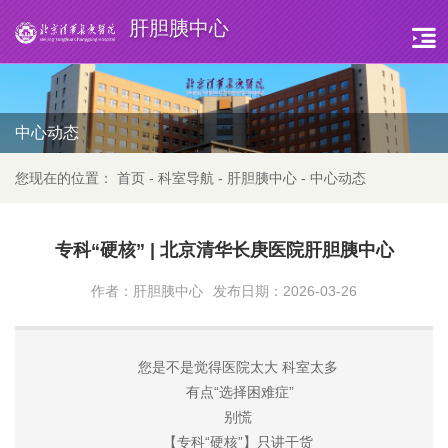
肝胆胰中心
中心动态
您现在的位置：
首页
-
科室导航
-
肝胆胰中心
-
中心动态
专科“硬核” | 北京清华长庚医院肝胆胰中心
作者：肝胆胰中心
发布日期：2026-03-26
您是不是觉得医院太大
科室太多
有点“选择困难症”
别慌
【专科“硬核”】只讲干货