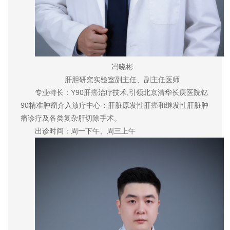
冯晓彬
肝胆研究实验室副主任、副主任医师
专业特长：Y90肝癌治疗技术,引领北京清华长庚医院钇
90精准肿瘤介入放疗中心；肝脏原发性肝癌和继发性肝脏肿
瘤诊疗及各类复杂肝切除手术。
出诊时间：周一下午、周三上午