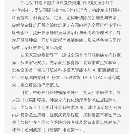
中心以“打造卓越终点式复杂疑难肝胆胰疾病诊疗中
心”为核心，团队国际首创“精准外科”理念，构建精准肝胆外
科新范式，创新定位、定量、定构肝切除的新理念与技术，
破解复杂疑难肝胆病治疗难题；在国内率先全面推行多学科
联合诊疗，提升复杂肝胆病系统治疗与全周期管理水平。针
对肝胆胰肿瘤、肝功能衰竭等难治疾病，形成特色精准医疗
模式，治疗效果达国际领先。
在国家卫健委指导下，建成全国首个肝胆疾病专病数据
库，获国家级奖项。先后获批教育部、北京市重点实验室，
发布全国首个精准肝脏外科多模态智能体与 AI 肝胆超级医
生，登顶国内专科 AI 榜首；全球首发 TALENTACE 研究成
果，树立肝癌治疗新范式。
目前，中心在肝脏肿瘤精准外科、复杂胆道病手术、终
末期肝胆病肝移植、肿瘤介入转化治疗等领域位居国际前
沿。团队近三年还累计开展新技术26项，成功诊治数万例海
内外复杂危重患者，且疾病复杂程度、病种覆盖率和医疗品
质连续数年在全国公立医院绩效考核及北京市重点病种综合
评价中名列前茅（肝癌病种排名第一）。