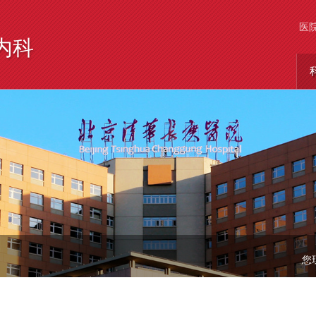
医
内科
您