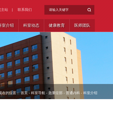
院主站
|
联系我们
科室介绍
科室动态
健康教育
医师团队
现在的位置：
首页
-
科室导航
-
急重症部
-
普通内科
-
科室介绍