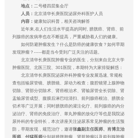
地点：
二号楼四层集会厅
人员：
北京清华长庚医院泌尿外科医护人员
内容：
健康知识科普，相关咨询解答
近年来,在人们生活水平提高的同时, 膀胱癌、肾癌、前
列腺癌的发病率也在不断提高，严重威胁着人们的健康。
如何防避肿瘤发生？什么是防癌的健康饮食？如何早期
发现肿瘤？-----都是当今受到广泛关注的话题。
北京清华长庚医院肿瘤专业的医生，分别来自北京大学
肿瘤医院、北医三院、301医院，本期特为大家排疑解惑：
北京清华长庚医院泌尿外科肿瘤专业发展迅速, 常规检
查包括输尿管镜、膀胱镜、尿动力检查；腹腔镜肾上腺肿物
切除、肾部分切除术、肾癌根治术、肾输尿管全长切除、肾
盂输尿管成型、腹膜后淋巴结清扫、前列腺癌根治、膀胱全
切术等广泛开展；同时膀胱癌的灌注化疗、前列腺癌的内分
泌治疗、肾癌的免疫治疗、睾丸肿瘤的放化疗等也是我院泌
尿外科的专业特长，本次讲座关注泌尿系常见肿瘤的生活预
防，早期发现，规范治疗，邀请
张鑫副主任医师、肖博主治
医师、付猛医师
分别就膀胱肿瘤、肾脏肿瘤以及前列腺肿瘤