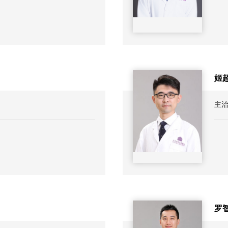
姬
主
罗