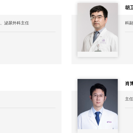
胡
、泌尿外科主任
科副
肖
主
、