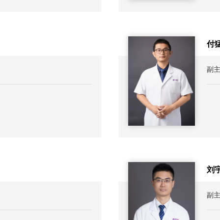
付
副
人
刘
副