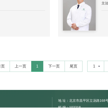
主
首页
上一页
1
下一页
尾页
1
地 址：北京市昌平区立汤路168
邮 编：102218