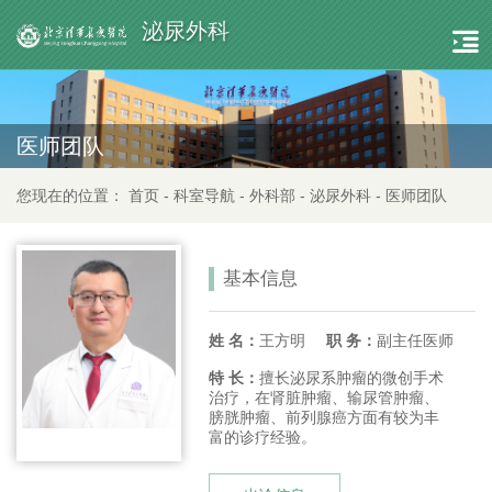
泌尿外科
医师团队
您现在的位置：
首页
-
科室导航
-
外科部
-
泌尿外科
-
医师团队
基本信息
姓 名：
王方明
职 务：
副主任医师
特 长：
擅长泌尿系肿瘤的微创手术
治疗，在肾脏肿瘤、输尿管肿瘤、
膀胱肿瘤、前列腺癌方面有较为丰
富的诊疗经验。