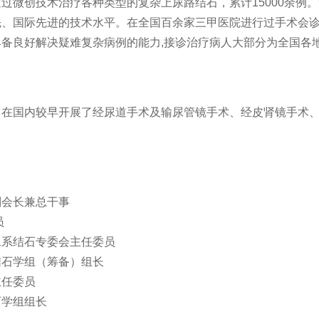
过微创技术治疗各种类型的复杂上尿路结石，累计15000余例
先、国际先进的技术水平。在全国百余家三甲医院进行过手术会
备良好解决疑难复杂病例的能力,接诊治疗病人大部分为全国各
。在国内较早开展了经尿道手术及输尿管镜手术、经皮肾镜手术
副会长兼总干事
员
尿系结石专委会主任委员
结石学组（筹备）组长
主任委员
石学组组长