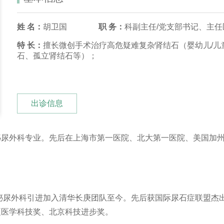
姓 名：
胡卫国
职 务：
科副主任/党支部书记、主
特 长：
擅长微创手术治疗高危疑难复杂肾结石（婴幼儿/儿
石、孤立肾结石等）；
出诊信息
尿外科专业。先后在上海市第一医院、北大第一医院、美国加州
院泌尿外科引进加入清华长庚团队至今。先后获国际尿石症联盟杰出
夏医学科技奖、北京科技进步奖。