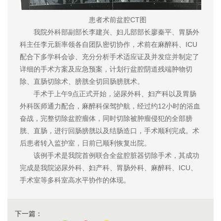
患者术前盆腔CT图
我院外科部副部长李建兴、妇儿部部长廖秦平、胃肠外
科主任李元新率领各自团队密切协作，术前在麻醉科、ICU
配合下多学科会诊、充分分析手术适应证及并发症并制定了
详细的手术方案及应急预案，计划行盆腔阴道残端肿物切
除、直肠切除术、膀胱全切回肠膀胱术。
手术于上午9点正式开始，泌尿外科、妇产科以及胃肠
外科医师通力配合，麻醉科保驾护航，经过约12小时的浴血
奋战，完整切除盆腔瘤体，同时切除被肿瘤侵犯的全部膀
胱、直肠，进行回肠膀胱以及结肠造口，手术顺利完成。术
后患者转入监护室，日前已顺利恢复出院。
该例手术是我院首例联合全盆腔脏器切除手术，其成功
完成是我院泌尿外科、妇产科、胃肠外科、麻醉科、ICU、
手术室等多科室高水平协作的体现。
下一篇：