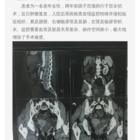
患者为一名老年女性，两年前因子宫颈癌行子宫全切
术，近日肿瘤复发，入院后系统检查发现盆腔转移并侵犯临
近组织，累及膀胱、右侧输尿管及直肠，右肾及输尿管积
水。盆腔重要血管及脏器关系复杂、操作空间狭小，极大地
增加了手术难度。