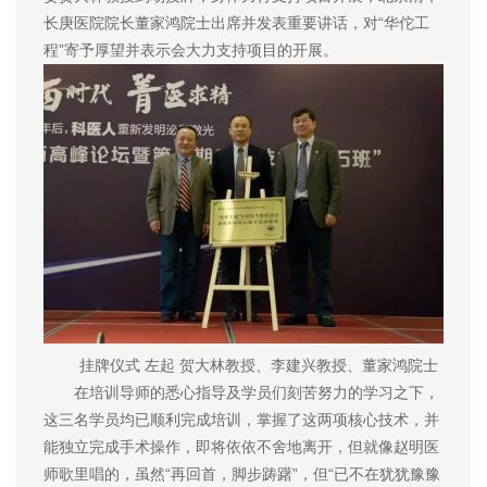
长庚医院院长董家鸿院士出席并发表重要讲话，对“华佗工
程”寄予厚望并表示会大力支持项目的开展。
挂牌仪式 左起 贺大林教授、李建兴教授、董家鸿院士
在培训导师的悉心指导及学员们刻苦努力的学习之下，
这三名学员均已顺利完成培训，掌握了这两项核心技术，并
能独立完成手术操作，即将依依不舍地离开，但就像赵明医
师歌里唱的，虽然“再回首，脚步踌躇”，但“已不在犹犹豫豫