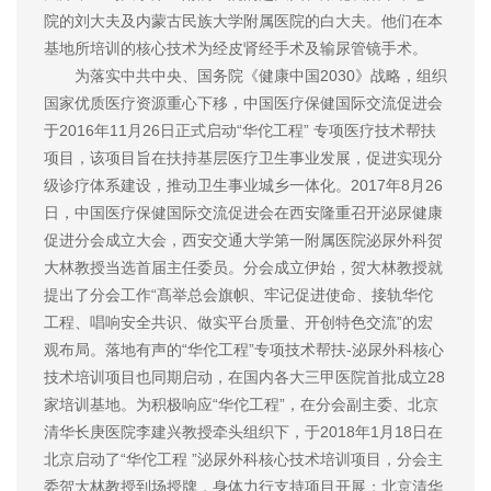
院的刘大夫及内蒙古民族大学附属医院的白大夫。他们在本
基地所培训的核心技术为经皮肾经手术及输尿管镜手术。
为落实中共中央、国务院《健康中国2030》战略，组织
国家优质医疗资源重心下移，中国医疗保健国际交流促进会
于2016年11月26日正式启动“华佗工程” 专项医疗技术帮扶
项目，该项目旨在扶持基层医疗卫生事业发展，促进实现分
级诊疗体系建设，推动卫生事业城乡一体化。2017年8月26
日，中国医疗保健国际交流促进会在西安隆重召开泌尿健康
促进分会成立大会，西安交通大学第一附属医院泌尿外科贺
大林教授当选首届主任委员。分会成立伊始，贺大林教授就
提出了分会工作“髙举总会旗帜、牢记促进使命、接轨华佗
工程、唱响安全共识、做实平台质量、开创特色交流”的宏
观布局。落地有声的“华佗工程”专项技术帮扶-泌尿外科核心
技术培训项目也同期启动，在国内各大三甲医院首批成立28
家培训基地。为积极响应“华佗工程”，在分会副主委、北京
清华长庚医院李建兴教授牵头组织下，于2018年1月18日在
北京启动了“华佗工程 ”泌尿外科核心技术培训项目，分会主
委贺大林教授到场授牌，身体力行支持项目开展；北京清华