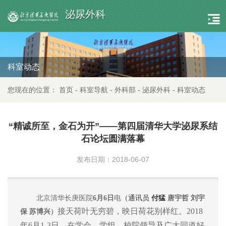
泌尿外科
科室动态
您现在的位置：
首页
-
科室导航
-
外科部
-
泌尿外科
-
科室动态
“精诚所至，金石为开”——第四届清华大学泌尿系结
石论坛圆满落幕
发布日期：2018-06-07
北京清华长庚医院
6月6日
电
（通讯员
付猛
唐宇哲 刘宇
接天荷叶无穷碧，映日荷花别样红。2018
保 苏博兴
）
年6月1-3日，在学会、学组、校院领导及广大同道好