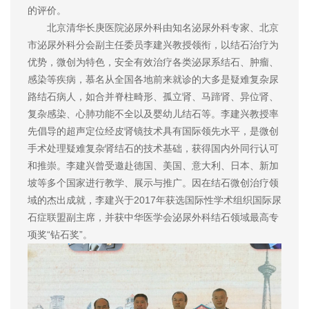
的评价。
北京清华长庚医院泌尿外科由知名泌尿外科专家、北京
市泌尿外科分会副主任委员李建兴教授领衔，以结石治疗为
优势，微创为特色，安全有效治疗各类泌尿系结石、肿瘤、
感染等疾病，慕名从全国各地前来就诊的大多是疑难复杂尿
路结石病人，如合并脊柱畸形、孤立肾、马蹄肾、异位肾、
复杂感染、心肺功能不全以及婴幼儿结石等。李建兴教授率
先倡导的超声定位经皮肾镜技术具有国际领先水平，是微创
手术处理疑难复杂肾结石的技术基础，获得国内外同行认可
和推崇。李建兴曾受邀赴德国、美国、意大利、日本、新加
坡等多个国家进行教学、展示与推广。因在结石微创治疗领
域的杰出成就，李建兴于2017年获选国际性学术组织国际尿
石症联盟副主席，并获中华医学会泌尿外科结石领域最高专
项奖“钻石奖”。