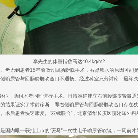
李先生的体重指数高达40.4kg/m2
考虑到患者15年前做过回肠膀胱手术，右肾积水的原因可能是右
侧输尿管与回肠膀胱吻合口不通畅。经过科室充分讨论，最终决
卧位，两组术者同时进行手术。肖博准确建立右侧腰部皮肾微通
的结果证实了术前诊断，即右侧输尿管与回肠膀胱吻合口存在狭
。术后患者快速康复。“双镜联合”，北京清华长庚医院泌尿外
内唯一获批上市的“斑马”一次性电子输尿管软镜，一周前才刚