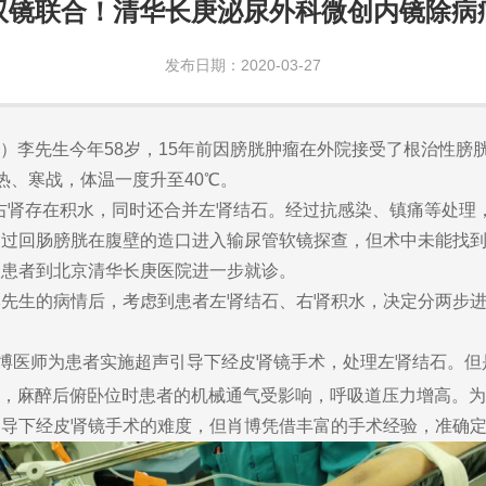
双镜联合！清华长庚泌尿外科微创内镜除病
发布日期：2020-03-27
岳）李先生今年58岁，15年前因膀胱肿瘤在外院接受了根治性膀
热、寒战，体温一度升至40℃。
肾存在积水，同时还合并左肾结石。经过抗感染、镇痛等处理
通过回肠膀胱在腹壁的造口进入输尿管软镜探查，但术中未能找
议患者到北京清华长庚医院进一步就诊。
生的病情后，考虑到患者左肾结石、右肾积水，决定分两步进
医师为患者实施超声引导下经皮肾镜手术，处理左肾结石。但是
，麻醉后俯卧位时患者的机械通气受影响，呼吸道压力增高。为
引导下经皮肾镜手术的难度，但肖博凭借丰富的手术经验，准确