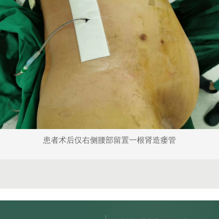
患者术后仅右侧腰部留置一根肾造瘘管