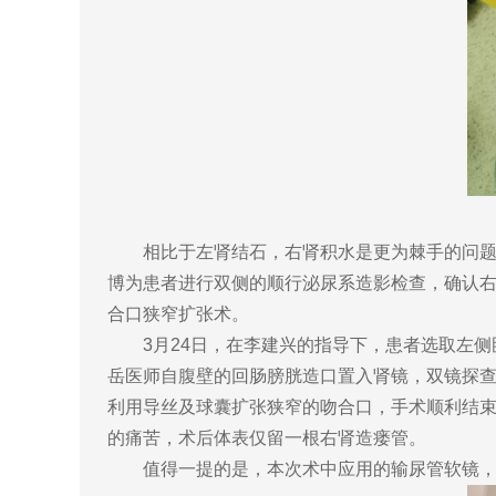
相比于左肾结石，右肾积水是更为棘手的问题。
博为患者进行双侧的顺行泌尿系造影检查，确认右
合口狭窄扩张术。
3月24日，在李建兴的指导下，患者选取左侧
岳医师自腹壁的回肠膀胱造口置入肾镜，双镜探查
利用导丝及球囊扩张狭窄的吻合口，手术顺利结束
的痛苦，术后体表仅留一根右肾造瘘管。
值得一提的是，本次术中应用的输尿管软镜，是国