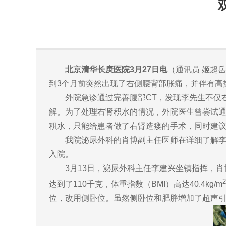
北京清华长庚医院3月27日电
（通讯员 姬超
到3个月前突然出现了右侧腰背部胀痛，并伴有高
外院急诊通过完善腹部CT，发现李先生不仅右
解。为了处理右肾积水的情况，外院医生曾尝试
积水，只能给患者做了右肾造瘘的手术，同时建
我院泌尿外科的肖博副主任医师在详细了解李先
入院。
3月13日，泌尿外科主任李建兴坐镇指挥，肖博
2
达到了110千克，体重指数（BMI）高达40.4kg/m
位，改用侧卧位。虽然侧卧位和肥胖增加了超声