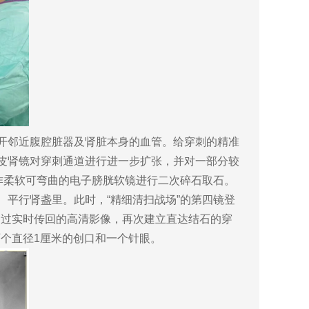
开邻近腹腔脏器及肾脏本身的血管。给穿刺的精准
经皮肾镜对穿刺通道进行进一步扩张，并对一部分较
操作柔软可弯曲的电子膀胱软镜进行二次碎石取石。
平行肾盏里。此时，“精细清扫战场”的第四镜登
通过实时传回的高清影像，再次建立直达结石的穿
个直径1厘米的创口和一个针眼。