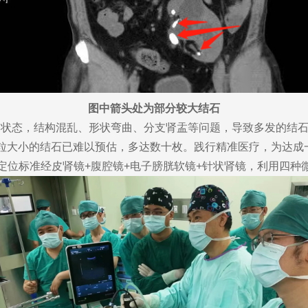
图中箭头处为部分较大结石
态，结构混乱、形状弯曲、分支肾盂等问题，导致多发的结石
粒大小的结石已难以预估，多达数十枚。践行精准医疗，为达成
声定位标准经皮肾镜+腹腔镜+电子膀胱软镜+针状肾镜，利用四