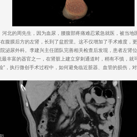
超）河北的周先生，因为血尿，腰腹部疼痛难忍紧急就医，被当地
长在腹膜后方的左肾，长到了盆腔里。这不仅增加了手术难度，
泌尿外科。李建兴主任团队完善相关检查后发现，患者左肾位
流最丰富的器官之一，在肾脏上建立穿刺通道时，稍有不慎，就
凶险”，执行微创手术过程中，如何避免临近脏器、血管的损伤，