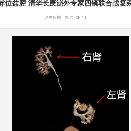
异位盆腔 清华长庚泌外专家四镜联合战复
发布日期：2021-05-11