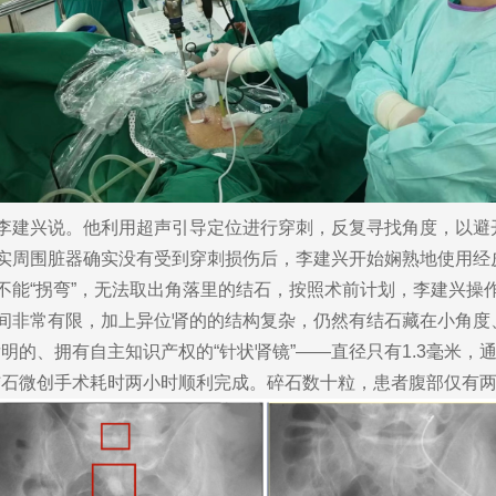
李建兴说。他利用超声引导定位进行穿刺，反复寻找角度，以避
证实周围脏器确实没有受到穿刺损伤后，李建兴开始娴熟地使用
镜不能“拐弯”，无法取出角落里的结石，按照术前计划，李建兴
非常有限，加上异位肾的的结构复杂，仍然有结石藏在小角度、
明的、拥有自主知识产权的“针状肾镜”——直径只有1.3毫米，
石微创手术耗时两小时顺利完成。碎石数十粒，患者腹部仅有两