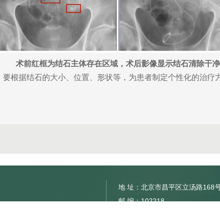
术前红框为结石主体存在区域，术后影像显示结石清除干净
要根据结石的大小、位置、形状等，为患者制定个性化的治疗方案
地 址：北京市昌平区立汤路168
邮 编：102218
外科
网 址：www.btch.edu.cn