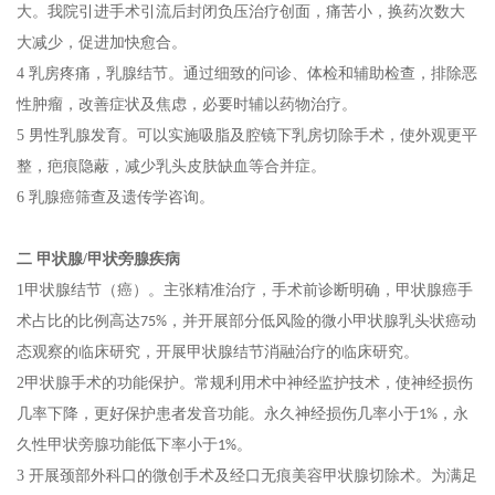
大。我院引进手术引流后封闭负压治疗创面，痛苦小，换药次数大
大减少，促进加快愈合。
4
乳房疼痛，乳腺结节。通过细致的问诊、体检和辅助检查，排除恶
性肿瘤，改善症状及焦虑，必要时辅以药物治疗。
5
男性乳腺发育。可以实施吸脂及腔镜下乳房切除手术，使外观更平
整，疤痕隐蔽，减少乳头皮肤缺血等合并症。
6
乳腺癌筛查及遗传学咨询。
二
甲状腺
/甲状旁腺疾病
1
甲状腺结节（癌）。主张精准治疗，手术前诊断明确，甲状腺癌手
术占比的比例高达
，并开展部分低风险的微小甲状腺乳头状癌动
75%
态观察的临床研究，开展甲状腺结节消融治疗的临床研究。
2
甲状腺手术的功能保护。常规利用术中神经监护技术，使神经损伤
几率下降，更好保护患者发音功能。永久神经损伤几率小于
1%，永
。
久性甲状旁腺功能低下率小于1%
3 开展颈部外科口的微创手术及
经口无痕美容甲状腺切除术。为满足