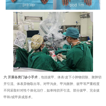
六
开展各类门诊小手术
，包括拔甲、体表
/
皮下小肿物切除、脓肿切
开引流、体表异物取出等。对甲沟炎、甲沟脓肿、嵌甲等严重程度
不同采取针对性个体化治疗，如单纯切开引流、部分拔甲、完全拔
甲和
或甲床成形术。
/