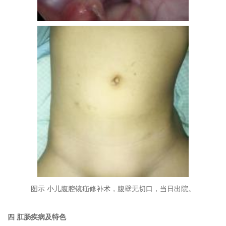
图示
小儿腹腔镜疝修补术，腹壁无切口，当日出院。
四
肛肠疾病
及
特色