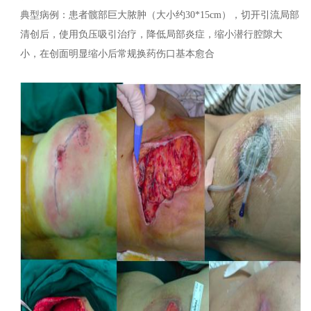
典型病例：患者髋部巨大脓肿（大小约
30*15cm
），切开引流局部
清创后，使用负压吸引治疗，降低局部炎症，缩小潜行腔隙大
小，在创面明显缩小后常规换药伤口基本愈合