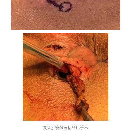
复杂肛瘘保留括约肌手术