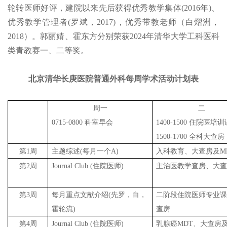
轮转医师好评，建院以来先后获得优秀教学集体(2016年)、
优秀教学管理者(罗斌，2017)，优秀带教老师（白熠洲，
2018）。郭丽婧、霍东方分别荣获2024年清华大学工科医科
类青教赛一、二等奖。
北京清华长庚医院普通外科每周学术活动计划表
周一
二
0715-0800 科室早会
1400-1500 住院医培训
1500-1700 全科大查房
第1周
主题综述(每月一个A)
入科教育、
大查房及M
第2周
Journal Club (住院医师)
主治医教学查房、
大
第3周
每月重点文献介绍(先罗，白，
二阶段住院医师专业
霍轮流)
查房
第4周
Journal Club (住院医师)
乳腺癌MDT、
大查房