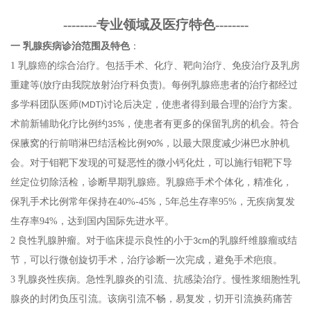
--------专业领域及医疗特色--------
一
乳腺疾病诊治范围及特色
：
1
乳腺癌的综合治疗。包括手术、化疗、靶向治疗、免疫治疗及乳房
重建等
放疗由我院放射治疗科负责
。每例乳腺癌患者的治疗都经过
(
)
多学科团队医师
讨论后决定，使患者得到最合理的治疗方案。
(MDT)
术前新辅助化疗比例约
，使患者有更多的保留乳房的机会。
符合
35%
保腋窝的行前哨淋巴结活检比例
，以最大限度减少淋巴水肿机
90%
会。对于钼靶下发现的可疑恶性的微小钙化灶，可以施行钼靶下导
丝定位切除活检，诊断早期乳腺癌。
乳腺癌手术个体化，精准化，
保乳手术比例常年保持在40%-45
，5年总生存率95%，无疾病复发
%
生存率94%，达到国内国际先进水平。
2
良性乳腺肿瘤。对于临床提示良性的小于
的乳腺纤维腺瘤或结
3cm
节，可以行微创旋切手术，治疗诊断一次完成，避免手术疤痕。
3
乳腺炎性疾病。急性乳腺炎的引流、抗感染治疗。慢性浆细胞性乳
腺炎的封闭负压引流。该病引流不畅，易复发，切开引流换药痛苦