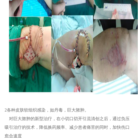
2
各种皮肤软组织感染，如丹毒，
巨大脓肿
。
对巨大脓肿的
新型治疗，在小切口切开引流清创之后，通过负压
吸引治疗的技术，降低换药频率、减少患者痛苦的同时，加快伤口
愈合速度