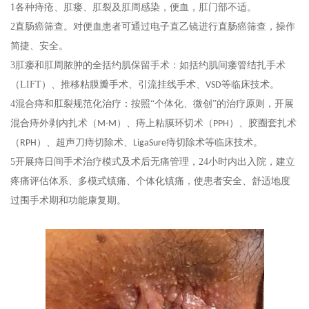
1
各种痔疮、肛瘘、肛裂及肛周感染，便血，肛门部不适。
2
直肠癌
筛查
。
对便血患者可通过电子直乙镜进行
直肠癌
筛查，操作
简捷、安全。
3
肛瘘和肛周脓肿的全括约肌保留手术：如括约肌间瘘管结扎手术
（
LIFT
）、推移粘膜瓣手术、引流挂线手术、
等临床技术。
VSD
4
混合痔和肛裂规范化治疗：按照
“个体化、微创”的治疗原则，开展
混合痔外剥内扎术（
）、痔上粘膜环切术（
）、胶圈套扎术
M-M
PPH
（
）、超声刀痔切除术、
痔切除术等临床技术。
RPH
LigaSure
5
开展痔日间手术治疗模式及术后无痛管理，
24
小时内出入院，
建立
疼痛评估体系、多模式镇痛、个体化镇痛，使患者安全、舒适地度
过围手术期和功能康复期。