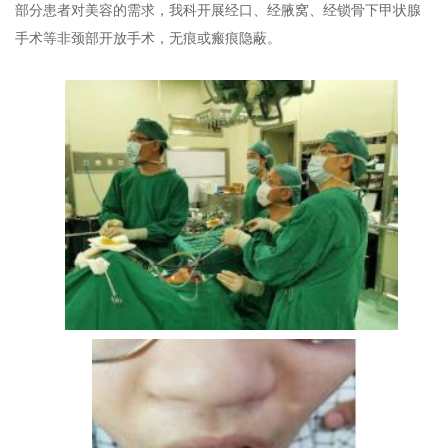
部分患者对美容的需求，我科开展经口、经腋窝、经锁骨下甲状腺
手术等非颈部开放手术，无痕或瘢痕隐蔽。