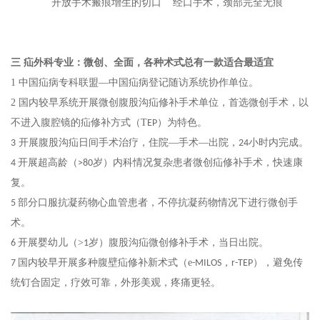
开放手术瘢痕增生的切口 经口手术，颈部完全无痕
三
疝
外科专业
：
微创、全面，各种术式总有一款适合最适宜
1
中国疝病专科联盟
—中国疝病登记随访系统协作单位
。
2
国内较早系统开展微创腹股沟疝修补手术单位，首选微创手术，以
不进入腹腔镜的疝修补方式（
T
）为特色
。
EP
开展腹股沟疝日间手术治疗，住院
—手术—出院，
小时内完成
。
3
24
开展超高龄（
岁）内科情况复杂
患者微创疝修补手术，快速康
4
>80
复
。
部分口服抗凝药物心血管患者，不停抗凝药物情况下进行微创手
5
术
。
开展婴幼儿（
>
岁）腹股沟疝微创修补手术，当日出院
。
6
1
国内较早开展多种腹壁疝修补新术式（
e
，
），避免传
7
-MILOS
r-TEP
统钉合固定，疗效可靠，外形美观，疼痛更轻
。