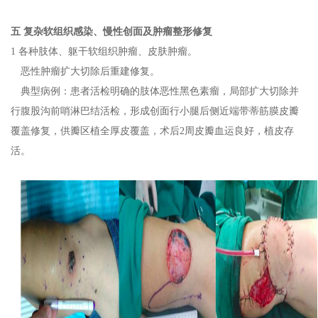
五
复杂软组织感染、慢性创面及肿瘤整形修复
1
各种肢体、躯干软组织肿瘤、皮肤肿瘤。
恶性肿瘤扩大切除后重建修复
。
典型病例：患者活检明确的肢体恶性黑色素瘤，局部扩大切除并
行腹股沟前哨淋巴结活检，形成创面行小腿后侧近端带蒂筋膜皮瓣
覆盖修复，供瓣区植全厚皮覆盖，术后
2
周皮瓣血运良好，植皮存
活。