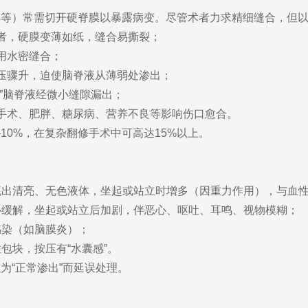
解等）常需切开硬脊膜以暴露病变。尽管术者力求精细缝合，但
患者，硬膜变薄如纸，缝合易撕裂；
用水密缝合；
腹压骤升，迫使脑脊液从薄弱处渗出；
吸”脑脊液经微小缝隙漏出；
次手术、肥胖、糖尿病、营养不良等影响伤口愈合。
10%，在复杂翻修手术中可高达15%以上。
：
续流出清亮、无色液体，坐起或站立时增多（因重力作用），与血
平卧缓解，坐起或站立后加剧，伴恶心、呕吐、耳鸣、视物模糊；
感染（如脑膜炎）；
包块，按压有“水囊感”。
为“正常渗出”而延误处理。