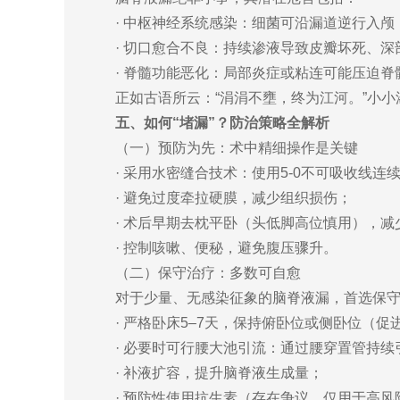
· 中枢神经系统感染：细菌可沿漏道逆行入颅
· 切口愈合不良：持续渗液导致皮瓣坏死、
· 脊髓功能恶化：局部炎症或粘连可能压迫
正如古语所云：“涓涓不壅，终为江河。”小小
五、如何“堵漏”？防治策略全解析
（一）预防为先：术中精细操作是关键
· 采用水密缝合技术：使用5-0不可吸收线
· 避免过度牵拉硬膜，减少组织损伤；
· 术后早期去枕平卧（头低脚高位慎用），
· 控制咳嗽、便秘，避免腹压骤升。
（二）保守治疗：多数可自愈
对于少量、无感染征象的脑脊液漏，首选保
· 严格卧床5–7天，保持俯卧位或侧卧位（促
· 必要时可行腰大池引流：通过腰穿置管持续
· 补液扩容，提升脑脊液生成量；
· 预防性使用抗生素（存在争议，仅用于高风