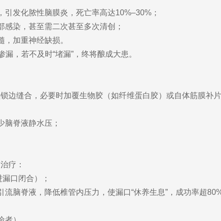
，引发化脓性脑膜炎，死亡率高达10%–30%；
深部感染，甚至需二次甚至多次清创；
脊髓，加重神经缺损。
渗漏，若不及时“堵漏”，终将酿成大患。
连续锁边缝合，必要时加覆生物胶（如纤维蛋白胶）或自体筋膜补
减少脑脊液静水压；
守治疗：
进漏口闭合）；
引流脑脊液，降低椎管内压力，使漏口“休养生息”，成功率超80
险者）。