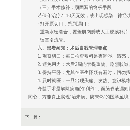
（三）手术修补：顽固漏的终极手段
若保守治疗7–10天无效，或出现感染、神经
· 打开原切口，找到漏口；
· 重新水密缝合，覆盖肌肉瓣或人工硬膜补片
· 留置引流管。
六、患者须知：术后自我管理要点
1. 观察切口：每日检查敷料是否潮湿、清亮
2. 避免用力：术后2周内禁提重物、剧烈咳
3. 保持平卧：尤其在医生怀疑有漏时，切勿
4. 及时就医：一旦出现头痛、发热、意识模
脊髓手术是解除病痛的“利剑”，而脑脊液漏则
同心，方能真正实现“治未病、防未然”的医学至境
下一篇：