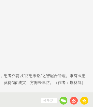
术，患者亦需以“防患未然”之智配合管理。唯有医患
 莫待“漏”成灾，方悔未早防。（作者：荆林凯）
分享到: