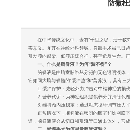
防微杜
在中华传统文化中，素有“千里之堤，溃于蚁
实意义。尤其在神经外科领域，脊髓手术虽已日趋
引发颅内感染、低颅压综合征，甚至危及生命。正所
一、什么是脑脊液？为何“漏不得”？
脑脊液是由脑室脉络丛分泌的无色透明液体，充
它如同大脑与脊髓的“缓冲垫”和“营养液”，具有三
1. 缓冲保护：减轻外力冲击对中枢神经的损
2. 营养代谢：为神经组织提供养分并清除代
3. 维持颅内压稳定：通过动态循环调节压力
正常情况下，脑脊液在密闭的脑室和蛛网膜
道，脑脊液便会从切口和引流管口渗出体外，形成
二、脊髓手术为何易发脑脊液漏？