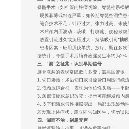
脊髓手术（如椎管内肿瘤切除、脊髓栓系松
· 硬膜菲薄或粘连严重：如长期脊髓空洞症
· 缝合技术不足：针距过大、张力过高、未使
· 术后颅内压波动：咳嗽、打喷嚏、便秘致
· 放置引流过久或负压过大：持续吸引可“抽
· 患者因素：应用贝伐单抗、放疗、既往多
据统计，脊髓手术后脑脊液漏发生率约为2%–
三、“漏”之征兆：识别早期信号
脑脊液漏的表现常隐匿而多变，需高度警惕
1. 切口渗液：术后切口或引流管口周围持
2. 低颅压综合征：表现为体位性头痛——
3. 颈部僵硬或意识改变：提示可能继发颅内
4. 皮下积液或假性脑膜膨出：局部出现波动性
若发现上述症状，应立即告知医生，切勿误以
四、漏而不治，祸患无穷
脑脊液漏绝非小事，其潜在危害包括：