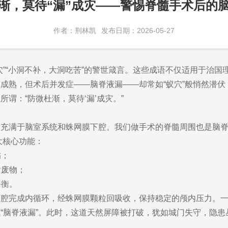
渐，莫待“漏”成灾——警惕脊髓手术后的
作者：荆林凯
发布日期：2026-05-27
穴”“小洞不补，大洞吃苦”的警世箴言。这些成语不仅适用于治
成熟，但术后并发症——脑脊液漏——却常如“蚁穴”般悄然潜
谓：“防微杜渐，莫待‘漏’成灾。”
满于脑室系统和蛛网膜下腔。我们做手术的脊髓周围也是脑脊液。
大核心功能：
伤；
谢废物；
平衡。
下腔完成内循环，经蛛网膜颗粒回吸收，保持稳定的颅内压力。
“脑脊液漏”。此时，这道天然屏障被打破，犹如城门失守，隐患