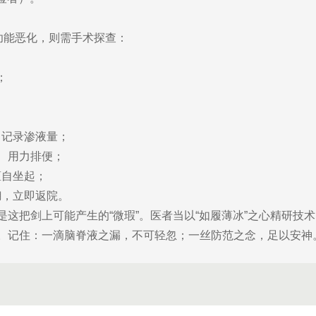
功能恶化，则需手术探查：
；
，记录渗液量；
嗽、用力排便；
擅自坐起；
糊，立即返院。
是这把剑上可能产生的“微瑕”。医者当以“如履薄冰”之心精研技
。记住：一滴脑脊液之漏，不可轻忽；一丝防范之念，足以安神。