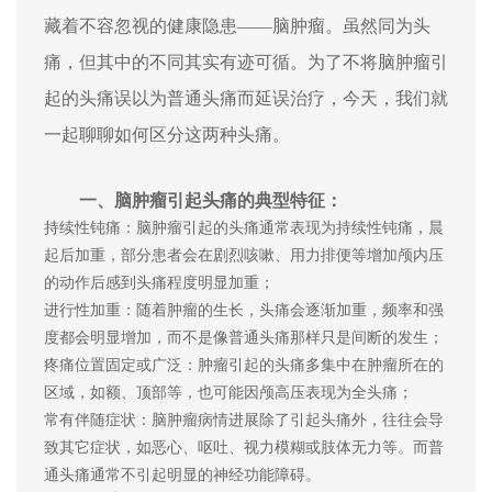
藏着不容忽视的健康隐患——脑肿瘤。虽然同为头
痛，但其中的不同其实有迹可循。为了不将脑肿瘤引
起的头痛误以为普通头痛而延误治疗，今天，我们就
一起聊聊如何区分这两种头痛。
一、脑肿瘤引起头痛的典型特征：
持续性钝痛：脑肿瘤引起的头痛通常表现为持续性钝痛，晨
起后加重，部分患者会在剧烈咳嗽、用力排便等增加颅内压
的动作后感到头痛程度明显加重；
进行性加重：随着肿瘤的生长，头痛会逐渐加重，频率和强
度都会明显增加，而不是像普通头痛那样只是间断的发生；
疼痛位置固定或广泛：肿瘤引起的头痛多集中在肿瘤所在的
区域，如额、顶部等，也可能因颅高压表现为全头痛；
常有伴随症状：脑肿瘤病情进展除了引起头痛外，往往会导
致其它症状，如恶心、呕吐、视力模糊或肢体无力等。而普
通头痛通常不引起明显的神经功能障碍。