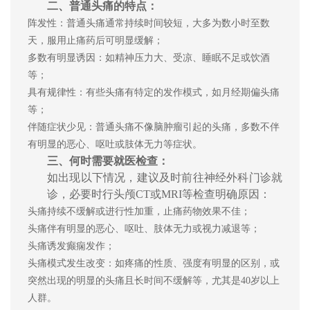
二、普通头痛的特点：
阵发性：普通头痛通常持续时间较短，大多为数小时至数
天，服用止痛药后可明显缓解；
多数有明显诱因：如精神压力大、受凉、睡眠不足或饮酒
等；
具有规律性：有些头痛有特定的发作模式，如月经期偏头痛
等；
伴随症状少见：普通头痛不像脑肿瘤引起的头痛，多数不伴
有明显的恶心、呕吐或肢体无力等症状。
三、何时需要就医检查：
如出现以下情况，建议及时前往神经外科门诊就
诊，必要时行头颅CT或MRI等检查明确原因：
头痛持续不缓解或进行性加重，止痛药物效果不佳；
头痛伴有明显的恶心、呕吐、肢体无力或视力减退等；
头痛诱发癫痫发作；
头痛模式发生改变：如疼痛的性质、强度有明显的区别，或
突然出现的明显的头痛且长时间不缓解等，尤其是40岁以上
人群。