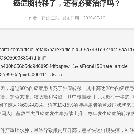
癌症脑转移了，还有必要治疗吗？
作者：郭毅 王劲
发布日期：2020-07-16
yhealth.com/articleDetailShare?articleId=68a7481d827d459aa1
LRO3Q500388047.html?
4b430b656b5dd9d689544f&spsw=1&isFromH5Share=article
9_359980/?pvid=000115_3w_a
，超过90%的癌症患者死于肿瘤转移，其中高达20%的癌症
腺癌、黑色素瘤、结肠癌和肾癌。其中根据统计，大概有一半的
了惊人的60%-80%。约有10-15%的肺癌患者的首发症状就
；中国人口基数巨大且癌症发生率持续上升，每年发生癌症脑转移
严重脑水肿，最终导致颅内压升高，患者快速出现头痛，神经