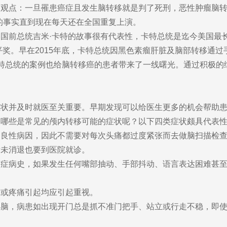
观点：一旦罹患癌症且发生脑转移就是判了死刑，恶性肿瘤脑转
的事实直到现在每天还在全国重复上演。
总统吉米·卡特的故事很有代表性，卡特总统是迄今美国最长寿的
平奖。早在2015年底，卡特总统因黑色素瘤肝脏及脑部转移通过
特总统的案例也给脑转移癌的患者带来了一线曙光。通过积极的
并及时就医至关重要。早期发现可以给医生更多的机会帮助患
中哪些是常见的颅内转移可能的症状呢？以下四类症状颇具代表
性病因，因此不需要对每次头痛都过度紧张而去做脑扫描检查
后未消退也要到医院就诊。
病史，如果发生任何嘴部抽动、手部抖动、语言表达困难甚至
或疼痛引起均应引起重视。
，病患如出现开门总是抓不准门把手、站立或行走不稳，即使