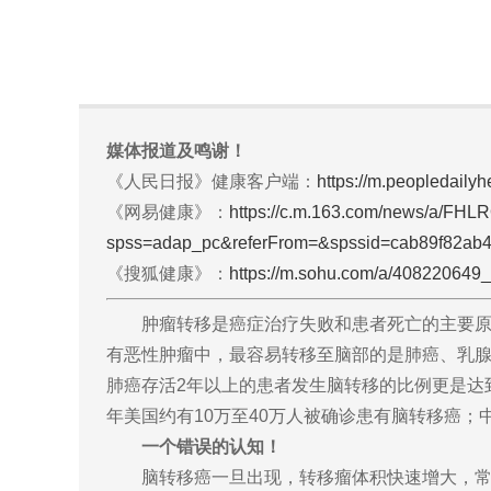
媒体报道及鸣谢！
《人民日报》健康客户端：
https://m.peopledail
《网易健康》：
https://c.m.163.com/news/a/FH
spss=adap_pc&referFrom=&spssid=cab89f82ab
《搜狐健康》：
https://m.sohu.com/a/40822064
肿瘤转移是癌症治疗失败和患者死亡的主要原因
有恶性肿瘤中，最容易转移至脑部的是肺癌、乳
肺癌存活2年以上的患者发生脑转移的比例更是达到
年美国约有10万至40万人被确诊患有脑转移癌
一个错误的认知！
脑转移癌一旦出现，转移瘤体积快速增大，常伴