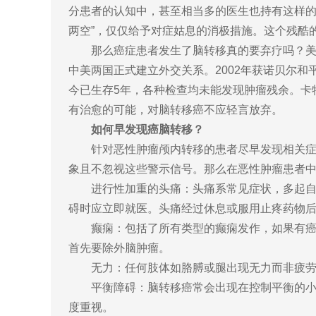
分患者的认知中，甚至相当多的医生也持有这样的
两空”，仅仅给予对症姑息的消极措施。这个残酷
那么癌症患者发生了脑转移真的要弃疗吗？美国前
中美两国正式建立外交关系。2002年获诺贝尔和
今已生存5年，各种检查均未能发现肿瘤残余。卡
有治愈的可能，对脑转移癌不应轻言放弃。
如何早发现癌脑转移？
针对恶性肿瘤颅内转移的患者尽早发现相关症状
象且不忽视这些警示信号。那么在恶性肿瘤患者
进行性加重的头痛：头痛系常见症状，多起自良
碍时应立即就医。头痛经过休息或服用止疼药物
癫痫：包括了所有类型的癫痫发作，如果有癌症
首先要除外脑肿瘤。
无力：任何肢体如胳膊或腿出现无力而非疲劳
平衡障碍：脑转移癌常会出现在控制平衡的小脑
度重视。