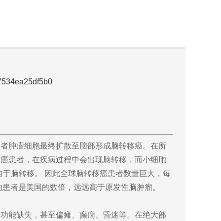
47534ea25df5b0
患者肿瘤细胞最终扩散至脑部形成脑转移癌。在所
肺癌患者，在疾病过程中会出现脑转移，而小细胞
来自于脑转移。 因此全球脑转移癌患者数量巨大，每
的患者是美国的数倍，远远高于原发性脑肿瘤。
功能缺失，甚至偏瘫、癫痫、昏迷等。在绝大部