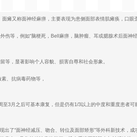
）面瘫又称面神经麻痹，主要表现为患侧面部表情肌瘫痪，口眼
等，例如“脑梗死，Bell麻痹，脑肿瘤、耳或腮腺术后面神
留等，显著影响个人容貌、损害自尊和社会形象。
素、抗病毒药物等，
。
3月之后可基本康复，但是仍有1/3以上的中度和重度患者可
出了“面神经减压、吻合、转位及面部矫形”等外科新技术，成