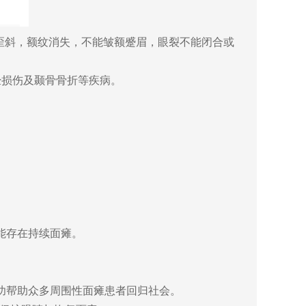
歪斜，额纹消失，不能皱额蹙眉，眼裂不能闭合或
经损伤及颞骨骨折等疾病。
能存在持续面瘫。
功帮助众多周围性面瘫患者回归社会。