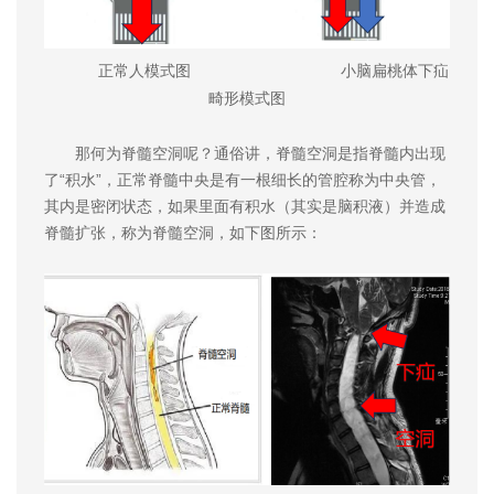
正常人模式图 小脑扁桃体下疝
畸形模式图
那何为脊髓空洞呢？通俗讲，脊髓空洞是指脊髓内出现
了“积水”，正常脊髓中央是有一根细长的管腔称为中央管，
其内是密闭状态，如果里面有积水（其实是脑积液）并造成
脊髓扩张，称为脊髓空洞，如下图所示：