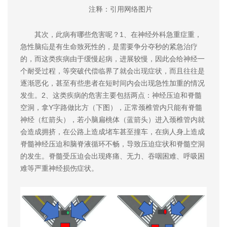
注释：引用网络图片
其次，此病有哪些危害呢？1、在神经外科急重症重，
急性脑疝是有生命致死性的，是需要争分夺秒的紧急治疗
的，而这类疾病由于缓慢起病，进展较慢，因此会给神经一
个耐受过程，等突破代偿临界了就会出现症状，而且往往是
逐渐恶化，甚至有些患者在短时间内会出现急性加重的情况
发生。2、这类疾病的危害主要包括两点：神经压迫和脊髓
空洞，拿Y字路做比方（下图），正常颈椎管内只能有脊髓
神经（红箭头），若小脑扁桃体（蓝箭头）进入颈椎管内就
会造成拥挤，在公路上造成堵车甚至撞车，在病人身上造成
脊髓神经压迫和脑脊液循环不畅，导致压迫症状和脊髓空洞
的发生。脊髓受压迫会出现疼痛、无力、吞咽困难、呼吸困
难等严重神经损伤症状。