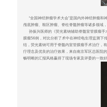
“全国神经肿瘤学术大会”是国内外神经肿瘤和
颅底肿瘤、鞍区肿瘤、脊柱脊髓肿瘤等诸多领域
孙振兴医师的《荧光素钠辅助脊髓室管膜瘤手术切除
膜瘤56例，对比分析了术中在神经电生理监测下
结，荧光素钠可用于脊髓内室管膜瘤手术治疗，
疗理念及优良的治疗效果，来自南京军区总医院
畅明晰的汇报风格赢得了现场专家及评委的一致