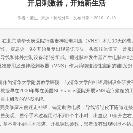
开启刺激器，开始新生活
作者：董生
来源：神经外科
发布日期：2016-10-19
，在北京清华长庚医院行迷走神经电刺激（VNS）术后10天的曹
产伤、窒息史，9岁开始反复出现意识丧失、头颈肢体僵直，曾服用
导线和体外控制设备3部分组成。通过脉冲发生器产生电脉冲刺
批准使用迷走神经刺激器（VNS）作为药物难治性癫痫的辅助治疗
作为清华大学附属教学医院，与清华大学的神经调制设备研发
在2000年即在美国St. Francis医院开展VNS治疗癫痫
华大学自主研发的VNS系统。
下完美暴露左侧迷走神经，锚定刺激电极，导线通过皮下隧道连接
整美观。整个手术过程用时不到1个半小时，出血仅10毫升左右
，基本看不到手术痕迹。开机调试参数，患者没有出现明显不适