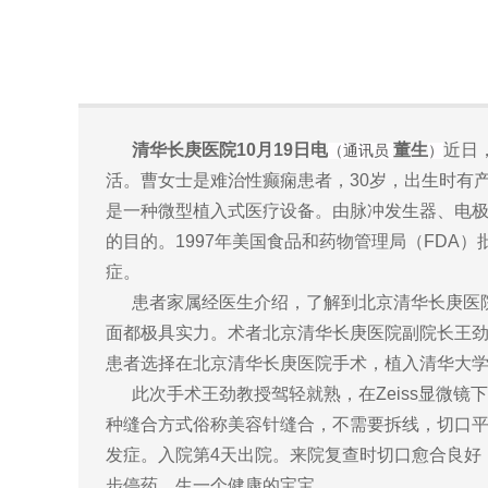
清华长庚医院10月19日电
董生
近日
（通讯员
）
活。曹女士是难治性癫痫患者，30岁，出生时有
是一种微型植入式医疗设备。由脉冲发生器、电极
的目的。1997年美国食品和药物管理局（FDA）
症。
患者家属经医生介绍，了解到北京清华长庚医院
面都极具实力。术者北京清华长庚医院副院长王劲教授早
患者选择在北京清华长庚医院手术，植入清
此次手术王劲教授驾轻就熟，在Zeiss显微镜
种缝合方式俗称美容针缝合，不需要拆线，切口平
发症。入院第4天出院。来院复查时切口愈合良好
步停药，生一个健康的宝宝。