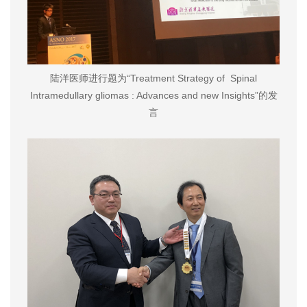
陆洋医师进行题为“Treatment Strategy of Spinal
Intramedullary gliomas : Advances and new Insights”的发
言