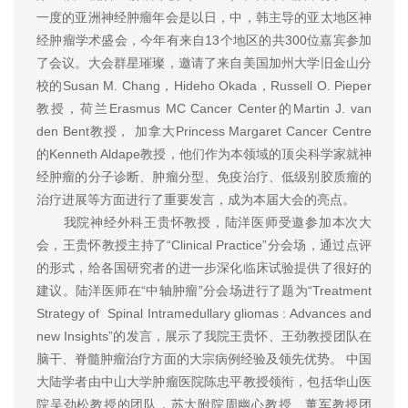
一度的亚洲神经肿瘤年会是以日，中，韩主导的亚太地区神
经肿瘤学术盛会，今年有来自13个地区的共300位嘉宾参加
了会议。大会群星璀璨，邀请了来自美国加州大学旧金山分
校的Susan M. Chang，Hideho Okada，Russell O. Pieper
教授，荷兰Erasmus MC Cancer Center的Martin J. van
den Bent教授， 加拿大Princess Margaret Cancer Centre
的Kenneth Aldape教授，他们作为本领域的顶尖科学家就神
经肿瘤的分子诊断、肿瘤分型、免疫治疗、低级别胶质瘤的
治疗进展等方面进行了重要发言，成为本届大会的亮点。
我院神经外科王贵怀教授，陆洋医师受邀参加本次大
会，王贵怀教授主持了“Clinical Practice”分会场，通过点评
的形式，给各国研究者的进一步深化临床试验提供了很好的
建议。陆洋医师在“中轴肿瘤”分会场进行了题为“Treatment
Strategy of Spinal Intramedullary gliomas : Advances and
new Insights”的发言，展示了我院王贵怀、王劲教授团队在
脑干、脊髓肿瘤治疗方面的大宗病例经验及领先优势。 中国
大陆学者由中山大学肿瘤医院陈忠平教授领衔，包括华山医
院吴劲松教授的团队，苏大附院周幽心教授、董军教授团