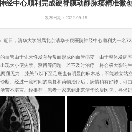
神经中心顺利完成硬脊膜动静脉瘘精准微
发布日期：2022-09-15
）近日，清华大学附属北京清华长庚医院神经中心顺利为一名7
血管由于先天性发育异常而形成的血管病变，由于整体发病率
至出现大小便失禁、潴留等问题，若不及时治疗，将会极大影响
两腿无力，膝关节以下至足底也有明显的麻木感，不能独立站立
以诊断。经过一段时间的康复和药物治疗后，病情稍有好转，可
生活苦不堪言。经推荐，患者一家来到北京清华长庚医院，寻求