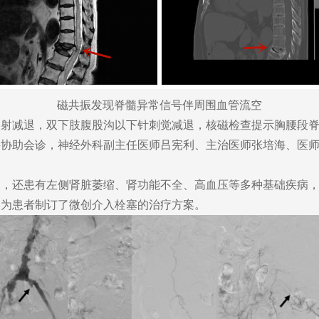
磁共振发现脊髓异常信号伴周围血管流空
减退，双下肢腹股沟以下针刺觉减退，核磁检查提示胸腰段脊
科协助会诊，神经外科副主任医师吕宪利、主治医师张培海、医
还患有左侧肾脏萎缩、肾功能不全、高血压等多种基础疾病，
终为患者制订了微创介入栓塞的治疗方案。