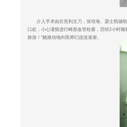
介入手术由吕宪利主刀，张培海、梁士凯辅助，
口处，小心谨慎进行畸形血管栓塞，历经2小时顺
旅游！”她激动地向医师们连连道谢。