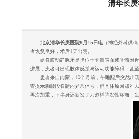
清华长庚
北京清华长庚医院9月15日电
（神经外科供稿
者恢复良好，术后1天出院。
硬脊膜动静脉瘘是指位于脊髓表面或脊髓附近的
进展，患者可出现肢体感觉与运动功能障碍，甚
患者来自内蒙，10个月前，午睡醒后突然出现
查提示胸腰段脊髓内异常信号，但具体原因却难
再次加重，下半身还新发了刀割样阵发性疼痛，