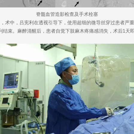
脊髓血管造影检查及手术栓塞
术中，吕宪利在透视引导下，使用超细的微导丝穿过患者严重
利结束。麻醉清醒后，患者自觉下肢麻木疼痛感消失，术后1天即