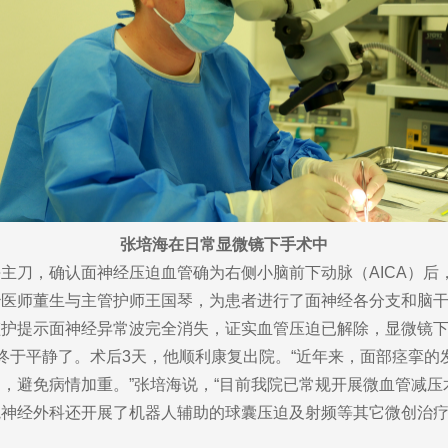
张培海在日常显微镜下手术中
刀，确认面神经压迫血管确为右侧小脑前下动脉（AICA）后
治医师董生与主管护师王国琴，为患者进行了面神经各分支和脑
护提示面神经异常波完全消失，证实血管压迫已解除，显微镜下
于平静了。术后3天，他顺利康复出院。“近年来，面部痉挛的
，避免病情加重。”张培海说，“目前我院已常规开展微血管减
神经外科还开展了机器人辅助的球囊压迫及射频等其它微创治疗