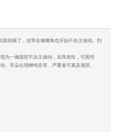
仅跳得频了，连带右侧嘴角也开始不自主抽动。到
，多表现为一侧面部不自主抽动，呈阵发性，可因劳
抽动、耳朵出现蝉鸣音等，严重者可累及颈部。