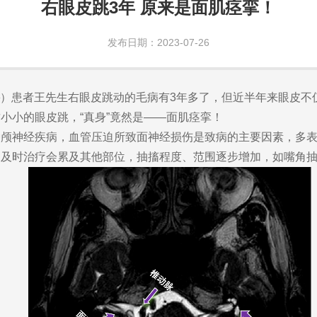
右眼皮跳3年 原来是面肌痉挛！
发布日期：2023-07-26
）患者王先生右眼皮跳动的毛病有3年多了，但近半年来眼皮不
小小的眼皮跳，“真身”竟然是——面肌痉挛！
S）是一种颅神经疾病，血管压迫所致面神经损伤是致病的主要因素
不及时治疗会累及其他部位，抽搐程度、范围逐步增加，如嘴角