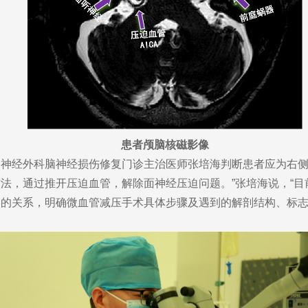
患者颅脑核磁影像
外科脑神经损伤修复门诊主治医师张培海判断患者应为右侧小脑
法，通过推开压迫血管，解除面神经压迫问题。”张培海说，“
构的关系，明确微血管减压手术具体步骤及遇到的解剖结构、标