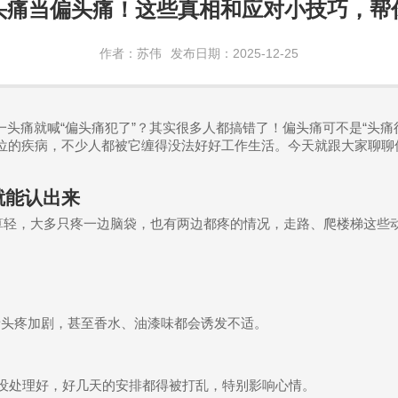
头痛当偏头痛！这些真相和应对小技巧，帮
作者：苏伟
发布日期：2025-12-25
一头痛就喊
“
偏头痛犯了
”
？其实很多人都搞错了！偏头痛可不是
“
头痛
位的疾病，不少人都被它缠得没法好好工作生活。今天就跟大家聊聊
就能认出来
算轻，大多只疼一边脑袋，也有两边都疼的情况，走路、爬楼梯这些
音头疼加剧，甚至香水、油漆味都会诱发不适。
没处理好，好几天的安排都得被打乱，特别影响心情。