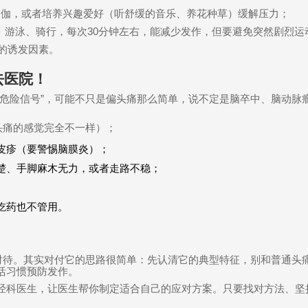
瑜伽，或者培养兴趣爱好（听舒缓的音乐、养花种草）缓解压力；
、游泳、骑行，每次
30
分钟左右，能减少发作，但要避免突然剧烈运
的诱发因素。
去医院！
危险信号
”
，可能不只是偏头痛那么简单，说不定是脑卒中、脑动脉
头痛的感觉完全不一样）；
皮疹（要警惕脑膜炎）；
楚、手脚麻木无力，或者走路不稳；
吃药也不管用。
对待。其实对付它的思路很简单：先认清它的典型特征，别和普通头
活习惯预防发作。
经科医生，让医生帮你制定适合自己的应对方案。只要找对方法、坚