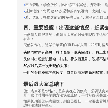
压力管理：学会放松，比如练正念冥想、深呼吸、
•
规律锻炼：每周做
3-5
次温和的有氧运动，比如快走
•
避开诱因：根据之前记的
“
头痛日记
”
，主动远离自己
•
四、重要提醒：出现这些情况，赶紧
虽然偏头痛很常见，但如果头疼的时候出现以下这些
“
看看：
突然发作的、这辈子最疼的
“
爆炸样
”
头痛（和平时偏
头痛同时伴有高热、脖子僵硬（低头困难）、身上出
头痛时出现意识模糊、抽搐、看东西重影、说话不清
50
岁以后第一次出现的头痛；
平时的头痛模式突然改变，或者疼痛程度急剧加重，
最后跟大家总结下
偏头痛真不是
“
矫情
”
，是实实在在的疾病，需要认真
开；发作时用科学的方法快速止痛，平时好好调整生
如果长期被偏头痛困扰，别自己硬扛，一定要去看神
缠得没法好好生活！