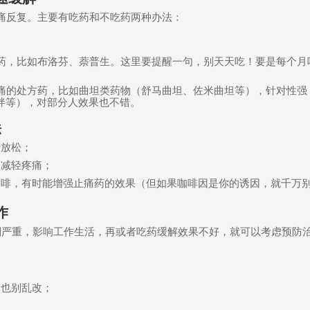
痛反复。主要有吃药和不吃药两种办法：
药，比如布洛芬、萘普生。这里要提醒一句，别天天吃！要是每个月
痛的处方药，比如曲坦类药物（舒马曲坦、佐米曲坦等），针对性强
泮等），对部分人效果也不错。
法
睛放松；
助减轻疼痛；
咖啡，有时能增强止痛药的效果（但如果咖啡因是你的诱因，就千万
作
别严重，影响工作生活，再或者吃药缓解效果不好，就可以考虑预防
日也别乱改；
；