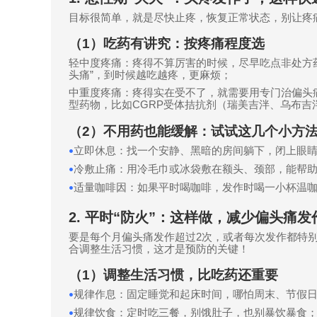
目标很简单，就是尽快止疼，恢复正常状态，别让疼
（
1
）吃药有讲究：按疼痛程度选
轻中度疼痛：疼得不算厉害的时候，尽早吃点非处方
头痛
”
，到时候越吃越疼，更麻烦；
中重度疼痛：疼得实在受不了，就需要用专门治偏头
型药物，比如
CGRP
受体拮抗剂（瑞美吉泮、乌布吉
（
2
）不用药也能缓解：试试这几个小方
立即休息：找一个安静、黑暗的房间躺下，闭上眼
•
冷敷止痛：用冷毛巾或冰袋敷在额头、颈部，能帮
•
适量咖啡因：如果平时喝咖啡，发作时喝一小杯温
•
2.
平时
“
防火
”
：这样做，减少偏头痛发
要是每个月偏头痛发作超过
2
次，或者每次发作都特
合调整生活习惯，这才是预防的关键！
（
1
）调整生活习惯，比吃药还重要
规律作息：固定睡觉和起床时间，哪怕周末、节假
•
规律饮食：定时吃三餐，别饿肚子，也别暴饮暴食
•