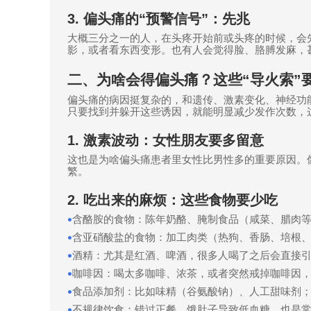
3.
偏头痛的
“
预警信号
”
：先兆
大概三分之一的人，在头疼开始前或头疼的时候，会
影，或者看东西变形。也有人会觉得脸、胳膊发麻，
二、为啥会得偏头痛？这些
“
导火索
”
偏头痛的病因挺复杂的，和遗传、激素变化、神经功
只要找到并躲开这些诱因，就能明显减少发作次数，
1.
激素波动：女性朋友要多留意
这也是为啥偏头痛患者里女性比男性多的重要原因。
繁。
2.
吃出来的麻烦：这些食物要少吃
含酪胺的食物：陈年奶酪、腌制食品（咸菜、腊肉
•
含亚硝酸盐的食物：加工肉类（热狗、香肠、培根
•
酒精：尤其是红酒、啤酒，很多人喝了之后会直接
•
咖啡因：喝太多咖啡、浓茶，或者突然戒掉咖啡因
•
食品添加剂：比如味精（谷氨酸钠）、人工甜味剂
•
不规律饮食：错过正餐、饿肚子导致低血糖，也是
•