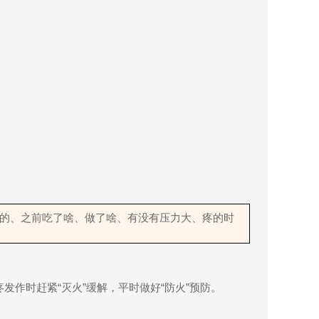
的、之前吃了啥、做了啥、有没有压力大、疼的时
疼发作时赶紧
“
灭火
”
缓解，平时做好
“
防火
”
预防。