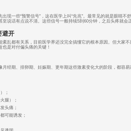
先出现一些
“
预警信号
”
，这在医学上叫
“
先兆
”
。最常见的就是眼睛不
甚至说话有点说不清。这些信号一般持续
5
到
60
分钟，之后头疼就会
要避开
能紊乱都有关系，目前医学界还没完全搞懂它的根本原因。但大家不
这也是对付偏头痛的关键！
像月经期、排卵期、妊娠期、更年期这些激素变化大的阶段，都容易
等）；
、火腿）；
引发头痛；
，都可能诱发；
；
常见诱因。