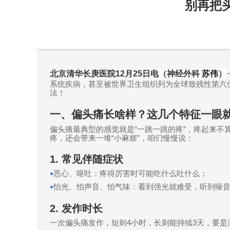
别再把
北京清华长庚医院12月25日电（神经外科
苏伟
）
系统疾病，甚至被世界卫生组织列为全球致残性第六
法！
一、偏头痛长啥样？这几个特征一眼
偏头痛最典型的感觉就是
“
一跳一跳的疼
”
，疼起来不
疼，还会带来一堆
“
小麻烦
”
，咱们慢慢说：
1.
常见伴随症状
恶心、呕吐：疼得厉害时可能吃什么吐什么；
•
怕光、怕声音、怕气味：看到强光就难受，听到噪
•
2.
发作时长
一次偏头痛发作，短则
4
小时，长则能持续
3
天，要是