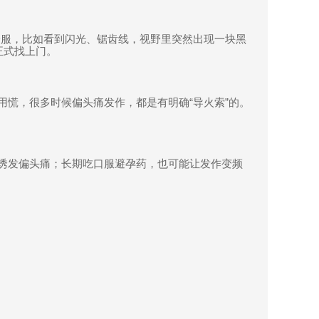
舒服，比如看到闪光、锯齿线，视野里突然出现一块黑
正式找上门。
用慌，很多时候偏头痛发作，都是有明确
“
导火索
”
的。
诱发偏头痛；长期吃口服避孕药，也可能让发作变频