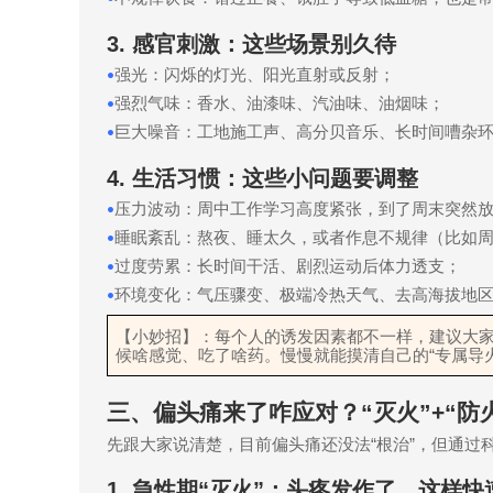
3.
感官刺激：这些场景别久待
强光：闪烁的灯光、阳光直射或反射；
•
强烈气味：香水、油漆味、汽油味、油烟味；
•
巨大噪音：工地施工声、高分贝音乐、长时间嘈杂
•
4.
生活习惯：这些小问题要调整
压力波动：周中工作学习高度紧张，到了周末突然
•
睡眠紊乱：熬夜、睡太久，或者作息不规律（比如
•
过度劳累：长时间干活、剧烈运动后体力透支；
•
环境变化：气压骤变、极端冷热天气、去高海拔地
•
【小妙招】：每个人的诱发因素都不一样，建议大
候啥感觉、吃了啥药。慢慢就能摸清自己的
“
专属导
三、偏头痛来了咋应对？
“
灭火
”+“
防
先跟大家说清楚，目前偏头痛还没法
“
根治
”
，但通过
1.
急性期
“
灭火
”
：头疼发作了，这样快