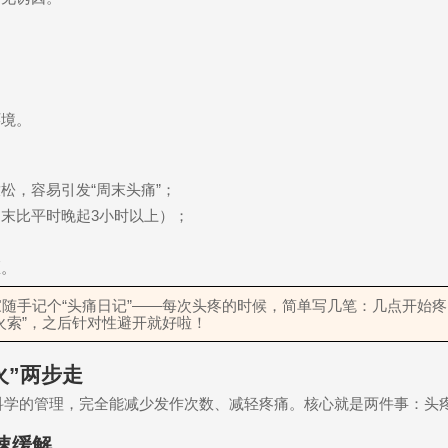
环境。
放松，容易引发
“
周末头痛
”
；
周末比平时晚起
3
小时以上）；
区。
家随手记个
“
头痛日记
”——
每次头疼的时候，简单写几笔：几点开始疼
火索
”
，之后针对性避开就好啦！
火
”
两步走
科学的管理，完全能减少发作次数、减轻疼痛。核心就是两件事：头
速缓解