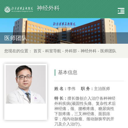
神经外科
医师团队
您现在的位置：
首页
-
科室导航
-
外科部
-
神经外科
-
医师团队
基本信息
姓 名：
李伟
职 务：
主治医师
特 长：
擅长微创介入治疗各种神经
外科疾病(顽固性头痛、复杂性术后
神经痛，颈、腰椎疼痛、糖尿病性
下肢疼痛，三叉神经痛、面肌痉
挛；颅内动脉瘤、颈动脉狭窄的开
刀及介入治疗)。