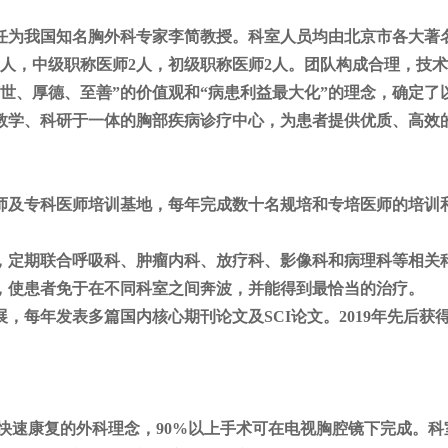
任为我国知名胸外科专家李简教授。科室人员均由北京市各大著
3人，中级职称医师2人，初级职称医师2人。团队构成合理，技
济世、厚德、至善”的价值观和“病患利益最大化”的理念，确定
教学、科研于一体的胸部疾病诊疗中心，为患者提供优质、高效
师及专科医师培训基地，每年完成数十名规培和专培医师的培训
，定期联合呼吸科、肿瘤内科、放疗科、影像科和病理科等相关
施，使患者免于在不同科室之间奔波，并能得到最恰当的治疗。
展，每年发表多篇国内核心期刊论文及
SCI论文。2019年先
和快速康复的外科理念，90%以上手术可在电视胸腔镜下完成。