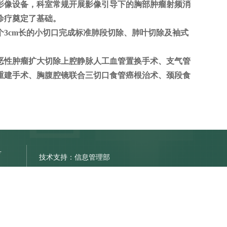
影像设备，科室常规开展影像引导下的胸部肿瘤射频消
诊疗奠定了基础。
个
3cm长的小切口完成标准肺段切除、肺叶切除及袖式
恶性肿瘤扩大切除上腔静脉人工血管置换手术、支气管
重建手术、胸腹腔镜联合三切口食管癌根治术、颈段食
号
技术支持：信息管理部
京公网安备11011402000212号
Copyright © 2014-2021 北京清华长庚医院
All Rights Reserved.