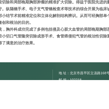
段切除和局部晚期胸部肿瘤的精准扩大切除。得益于医院先进的
疗。纵隔镜手术、电子支气管镜检查术等技术的综合开展为临床
部小结节术前精准定位和立体化解剖结构辨识。从而可经胸部单
微创和根治的目的。
统，胸外科成功完成了多例包括侵及心脏大血管的局部晚期胸部
经小切口气管隆突切除成形手术、食管癌侵犯气管的根治性切除
得了满意的治疗效果。
地 址：北京市昌平区立汤路168
邮 编：102218
外科
网 址：www.btch.edu.cn
电 话：010-56112345
传真：010-56118500