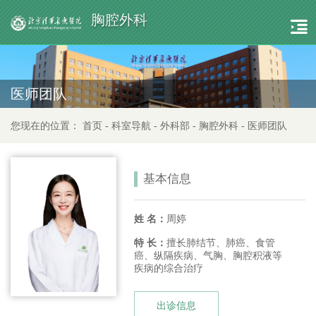
胸腔外科
医师团队
您现在的位置：
首页
-
科室导航
-
外科部
-
胸腔外科
-
医师团队
基本信息
姓 名：
周婷
特 长：
擅长肺结节、肺癌、食管
癌、纵隔疾病、气胸、胸腔积液等
疾病的综合治疗
出诊信息