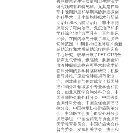
善癌症患者生活质量和卫生经济学
研究领域有独特见解。尤其是在局
部中晚期肺癌和早期高龄肺癌微创
外科手术，非小细胞肺癌术前新辅
助治疗和术后辅助治疗，非小细胞
肺癌分子靶向治疗、免疫治疗和多
学科综合治疗方面具有丰富的临床
经验。在国内率先开展了早期肺癌
切除范围、III期非小细胞肺癌术前新
辅助治疗和术后辅助治疗的临床多
中心研究。较早开展了PET-CT结合
超声支气管镜、纵隔镜、胸腔镜和
血液肿瘤标志物在可手术肺癌术前
临床分期的多学科临床研究，积极
倡导并推广原发性肺癌规范化诊
疗。创建或参与创建成立了我国肺
癌和胸外科领域多个专业学会和协
会，如北京医学会胸外科分会、中
国医师协会胸外科分会、中国医促
会胸外科分会、中国医促会肺癌防
控分会、中国控烟协会肺癌防治分
会、中华医学会胸心血管外科分会
肺癌学组、中国医药教育协会肺癌
医学教育委员会、中国抗癌协会科
普专委会。发挥相关学会、协会和