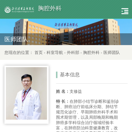
胸腔外科
医师团队
您现在的位置：
首页
-
科室导航
-
外科部
-
胸腔外科
-
医师团队
基本信息
姓 名：
支修益
特 长：
在肺部小结节诊断和鉴别诊
断、肺癌治疗前临床分期、肺结节
规范化诊疗、早期肺癌外科手术和
围术期管理，以及局部晚期和晚期
肺癌多学科综合治疗领域经验丰
富，在肺癌防治科普健康教育，改