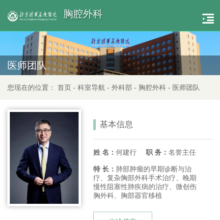
胸腔外科
医师团队
您现在的位置：
首页
-
科室导航
-
外科部
-
胸腔外科
-
医师团队
基本信息
姓 名：
何建行
职 务：
名誉主任
特 长：
肺部肿瘤的早期诊断与治
疗、复杂胸部外科手术治疗、晚期
慢性阻塞性肺疾病的治疗、微创伤
胸外科、胸部器官移植