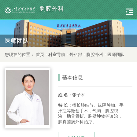
胸腔外科
医师团队
您现在的位置：
首页
-
科室导航
-
外科部
-
胸腔外科
-
医师团队
基本信息
姓 名：
张子木
特 长：
擅长肺结节、纵隔肿物、手
汗症等微创手术，气胸、胸腔积
液、肋骨骨折、胸壁肿物等诊治，
肺真菌病外科治疗。