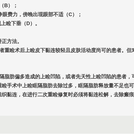
间（B）；
且睁眼费力，傍晚出现眼部不适（C）；
现上睑下垂（D）。
矫正方法。
重睑术后上睑皮下黏连较轻且皮肤活动度尚可的患者。但
脂肪偏多造成的上睑凹陷，或者先天性上睑凹陷的患者，
重睑手术中上睑眶隔脂肪去除过多，眶隔脂肪释放量不足也可
黏连，在进行二次重睑修复时必须将黏连松解，去除瘢痕