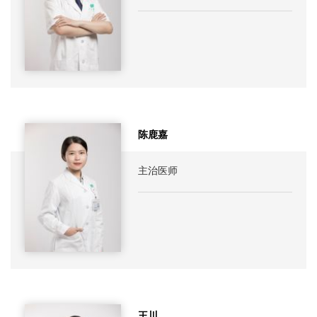
陈鹿嘉
主治医师
王川