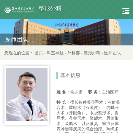
整形外科
医师团队
您现在的位置：
首页
-
科室导航
-
外科部
-
整形外科
-
医师团队
基本信息
姓 名：
侯亦康
职 务：
主治医师
特 长：
擅长各种美容手术：注射美
容术、重睑术（双眼皮）、内眦开
大术（开眼角）、眼袋整形术、提
眉术、鼻整形术、隆颏术、唇整形
术、吸脂术、以及腋臭、瘢痕及体
表肿瘤等疾病的综合治疗。熟练多