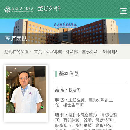
整形外科
医师团队
您现在的位置：
首页
-
科室导航
-
外科部
-
整形外科
-
医师团队
基本信息
姓 名：
杨建民
职 务：
主任医师、整形外科副主
任、硕士生导师
特 长：
擅长眼综合整形，鼻综合整
形、面部除皱、线雕、乳房整形，
吸脂塑形、脂肪移植、瘢痕整复、