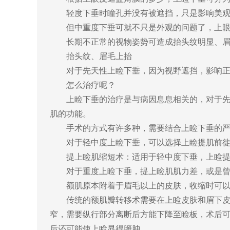
轻度下垂时瞳孔并没有被遮挡，只是影响美观
但中重度下垂可就不只是外观的问题了，上眼皮
长期不正常的视物姿势可造成抬头纹明显、眉
抬头纹、眉毛上抬
对于先天性上睑下垂，因为视野遮挡，影响正
怎么治疗呢？
上睑下垂的治疗是与病因息息相关的，对于先天
肌的功能。
手术的方式有许多种，需要结合上睑下垂的严重
对于轻中度上睑下垂，可以选择上睑提肌前徙术
提上睑肌缩短术：适用于轻中度下垂，上睑提
对于重度上睑下垂，提上睑肌肌力差，或是曾行
额肌原本附着于眉毛以上的皮肤，收缩时可以抬
传统的额肌瓣转移术需要在上睑皮肤和眉下皮肤
窄，需要纵行部分离断后方能下降至睑板，术后
后还可能使上睑显得臃肿。