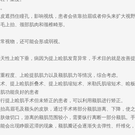
。
遮挡住瞳孔，影响视线，患者会依靠抬眉或者仰头来扩大视野
毛上抬、颈部肌肉和颈椎畸形。
常视物，还可能会形成弱视。
性上睑下垂，病因为提上睑肌发育异常，手术目的就是改善提
程度、上睑提肌肌力以及额肌肌力等情况，综合考虑。
、提上睑肌折叠术、提上睑肌缩短术、米勒氏肌缩短术、睑板
肌功能良好的患者
提上睑肌手术但未矫正的患者，可以利用额肌进行矫正。
高眉毛及额头的皮肤，通过手术将部分额肌游离、下降，使之
做切口，游离的额肌范围较小，需要纵行离断一部分额肌。手
可能会出现睁眼迟滞的现象，额肌瓣还会逐渐失去弹性、纤维化