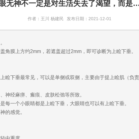
眼无神不一定是对生活失去了渴望，而是
作者：王川 杨建民
发布日期：2021-12-01
。
角膜上方约2mm，若遮盖超过2mm，即可诊断为上睑下垂。
睑下垂最常见，可以是单侧或双侧，主要由于提上睑肌（负责
、神经麻痹、瘢痕、皮肤松弛等所致。
每一个小眼睛都是上睑下垂，大眼睛也可以有上睑下垂。
神的感觉。
轻中重度。