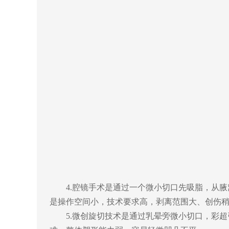
4.
腔镜手术
是通过一个微小切口
先吸脂，
从
腋
是
操作空间小，技术要求高
，
剥离范围大、创伤
5.
微创旋切
技术是通过
乳晕旁微小切口，彩超