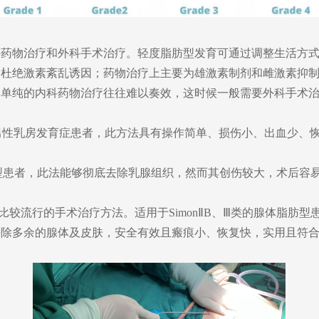
科药物治疗
和
外科手术治疗。
轻度脂肪型发育
可
通过调整生活方
，杜绝激素紊乱诱因
；
药物治疗上主要为雄激素制剂和雌激素抑
，单纯的内科药物治疗往往难以奏效，这时候一般需要外科手术
男性乳房发育症患者，此方法具有操作简单、损伤小、出血少、
型患者，此法能够彻底去除乳腺组织，然而其创伤较大，术后容
比较流行的手术治疗方法。适用于
Simon
Ⅱ
B
、
Ⅲ
类的腺体脂肪型
去除多余的腺体及皮肤，安全有效且瘢痕小、恢复快，实用且符