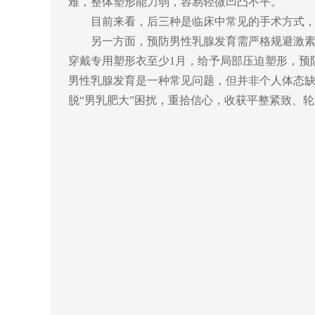
难，整体塑形能力弱，容易轻微凹凸不平。
目前来看，后三种是临床中常见的手术方式
另一方面，预防男性乳腺发育
需严格规避激
穿戴专用塑形衣
至少
1月
，
给予局部
压迫塑形
，预
男性乳腺发育是一种常见问题，
但
并非个人体态
脱
“男乳肥大”困扰，
重拾信心，
收获
平整紧致、轮