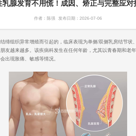
性乳腺发育不用慌！成因、矫正与完整应对
作者：陈强
发布日期：2026-07-06
腺结缔组织异常增殖
而引起的
，
临床表现
为
单侧
/
双侧乳房结节状
的朋友越来越多。
该疾病科发生在任何年龄，尤其以青春期和老
还会
出现胀痛、敏感等情况。