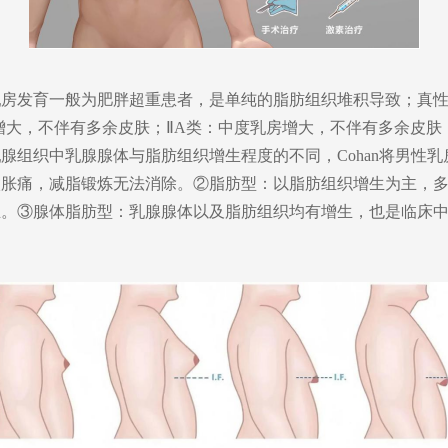
乳房发育一般为肥胖超重患者，是单纯的脂肪组织堆积导致
；
真
增大，不伴有多余皮肤；
Ⅱ
A
类：中度乳房增大，不伴有多余皮肤
乳腺组织中乳腺腺体与脂肪组织增生程度的不同，
Cohan
将男性乳
微胀痛，减脂锻炼无法消除。
②
脂肪型：以脂肪组织增生为主
，
生。
③
腺体脂肪型：乳腺腺体以及脂肪组织均有增生
，
也是临床