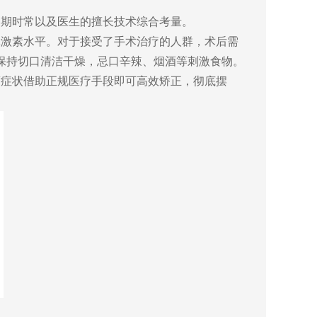
复期时常以及医生的擅长技术综合考量。
体激素水平。
对于接受了手术治疗的
人群，术后需
保持切口清洁干燥
，忌口辛辣
、烟酒等
刺激食物
。
度症状借助正规医疗手段即可高效矫正
，
彻底摆