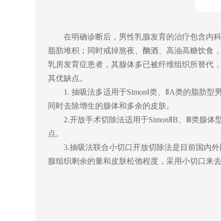
在明确诊断后，男性乳腺发育的治疗包含
内
脂肪堆积；同时戒掉熬夜、酗酒、高油高糖饮食
乳房发育症患者，其腺体多已被纤维组织所替代
其优缺点。
1.
抽吸法多适用于
Simon
Ⅰ
类、
Ⅱ
A
类的脂肪型
同时去除增生的腺体和多余的皮肤。
2.
开放手术切除法适用于
Simon
Ⅱ
B
、
Ⅲ
类腺体
点。
3.
抽吸法联合小切口开放切除法是目前国内外
腺组织剩余的量和皮肤松弛程度，采用小切口来