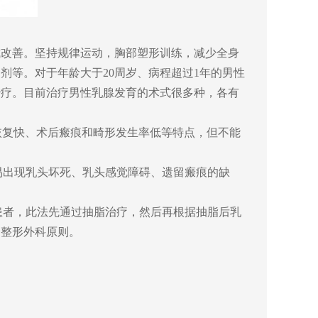
式改善。坚持规律运动，胸部塑形训练，减少全身
制剂等。对于年龄大于
20
周岁、病程超过
1
年的男性
治疗。
目前治疗男性乳腺发育的术式很多种，各有
恢复快、术后瘢痕和畸形发生率低等特点，但不能
易出现乳头坏死、乳头感觉障碍、遗留瘢痕的缺
患者，此法先通过抽脂治疗，然后再根据抽脂后乳
合整形外科原则。