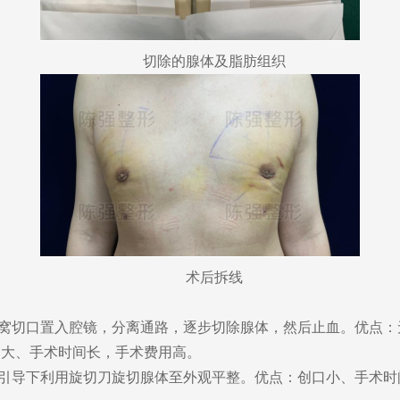
切除的腺体及脂肪组织
术后拆线
窝切口置入腔镜，
分离通路，逐步
切除腺体
，
然后止血
。优点：
稍大、手术时间长，手术费用高。
引导下
利用旋切刀
旋切腺体至外观平整。优点：创口小、手术时