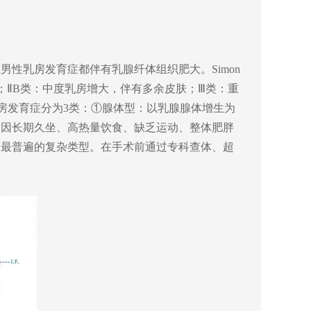
性男性乳房发育症
都伴
有乳腺纤体组织肥大。
Simon
；
Ⅱ
B
类：中度乳房增大，伴有多余皮肤；
Ⅲ
类：重
房发育症分为
3
类：
①
腺体型：以乳腺腺体增生为
多因长期久坐、高热量饮食、缺乏运动、整体肥胖
中最普遍的复杂类型。
在手术前通过专科查体、超