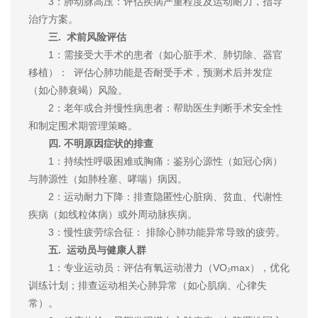
3：肺动脉高压：评估疾病严重程度及运动耐力，指导
治疗方案。
三. 术前风险评估
1：需接受大手术的患者（如心脏手术、肺切除、器官
移植）： 评估心肺功能是否耐受手术，预测术后并发症
（如心肺衰竭）风险。
2：老年或合并慢性病患者：帮助医生判断手术安全性
和制定围术期管理策略。
四. 不明原因症状的排查
1：持续性呼吸困难或胸痛：鉴别心源性（如冠心病）
与肺源性（如肺栓塞、哮喘）病因。
2：运动耐力下降：排查隐匿性心脏病、贫血、代谢性
疾病（如线粒体病）或外周动脉疾病。
3：慢性疲劳综合征： 排除心肺功能异常导致的疲劳。
五. 运动员与健康人群
1：专业运动员：评估有氧运动潜力（VO₂max），优化
训练计划；排查运动相关心肺异常（如心肌病、心律失
常）。