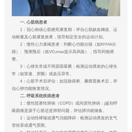
一. 心脏病患者
1：冠心病或心肌梗死康复期：评估心肌缺血阈值、运
动耐量及心脏康复效果，指导制定安全的运动计划。
2：慢性心力衰竭患者：判断心功能分级（如NYHA分
级）、预测预后（低VO₂max提示高风险），指导药物调
整。
3：心律失常或不明原因晕厥：检测运动诱发的心律失
常（如室速、房颤）或血压异常。
4：心脏手术后评估：如冠脉搭桥、瓣膜置换术后，评
估心肺功能恢复情况。
二. 呼吸系统疾病患者
1：慢性阻塞性肺病（COPD）或间质性肺病：j鉴别呼
吸困难是源于心脏还是肺部问题，评估肺功能储备。
2：运动性哮喘或通气功能障碍：检测运动诱发的支气
管痉挛或通气受限。