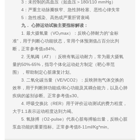
3：未控制的高血压（如血压＞180/110 mmHg）
4：严重主动脉瓣狭窄、急性肺栓塞、恶性心律失常
5：急性感染、高热或严重肝肾衰竭
九． 心肺运动试验主要指标解读：
1. 最大摄氧量（VO₂max）：反映心肺耐力的“金标
准”，用于判断心功能状态，常用个体预测值占百分比判
断，正常参考值≥84%。
2. 无氧阈（AT）：反映有氧运动耐力，常为最大摄氧
量的50%-65%，指导个体化运动处方制定（靶心率范
围），帮助制定心脏康复计划。
3. 二氧化碳当量（VE/VCO2）：反映肺泡气体交换的
效率，用于判断肺功能或/和心功能及其耦合能力，以及心肺
疾病的鉴别诊断。正常参考值≤30。
4. 呼吸交换比（RER）用于评价运动测试的费力程度，
大于1.1表示运动程度达到力竭。
5. 氧脉搏（O2-pulse）代表心脏每搏输出量，反映心脏
泵血功能的重要指标。正常参考值8-11ml/Kg*min。