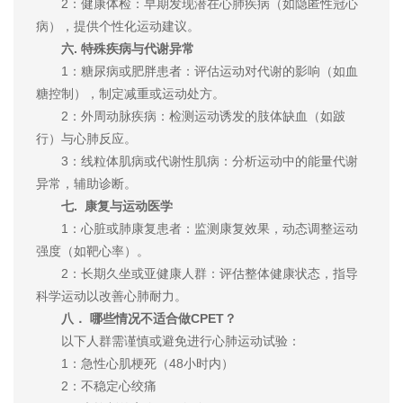
2：健康体检：早期发现潜在心肺疾病（如隐匿性冠心
病），提供个性化运动建议。
六. 特殊疾病与代谢异常
1：糖尿病或肥胖患者：评估运动对代谢的影响（如血
糖控制），制定减重或运动处方。
2：外周动脉疾病：检测运动诱发的肢体缺血（如跛
行）与心肺反应。
3：线粒体肌病或代谢性肌病：分析运动中的能量代谢
异常，辅助诊断。
七. 康复与运动医学
1：心脏或肺康复患者：监测康复效果，动态调整运动
强度（如靶心率）。
2：长期久坐或亚健康人群：评估整体健康状态，指导
科学运动以改善心肺耐力。
八． 哪些情况不适合做CPET？
以下人群需谨慎或避免进行心肺运动试验：
1：急性心肌梗死（48小时内）
2：不稳定心绞痛