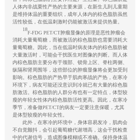
人体内非战栗性产热的主要来源，在新生儿到儿童期
是维持体温的重要组织，成年人体内的棕色脂肪虽然
活性较低，在低温刺激时仍能被激活来提供热量。
18
F-FDG PET/CT
肿瘤显像的原理是恶性肿瘤会
消耗大量葡萄糖，而被激活的棕色脂肪也需要消耗大
量葡萄糖。因此，当在低温时病友体内的棕色脂肪被
大量激活时，可能会干扰医生对图像的判断。而人体
内棕色脂肪主要分布于颈部、锁骨上区、脊柱两侧、
纵隔和肾周围等，这些部位的肿瘤显像将会更加受到
影响。棕色脂肪的产热早于肌肉寒战的产热，在寒冷
环境下，病友可能还没意识到冷就已有大量的棕色脂
肪激活。棕色脂肪的人群分布也有一定特点，体型较
瘦的年轻女性体内棕色脂肪活性更高。因此，在寒冷
季节，准备做
PET/CT
的病友一定要注意保暖，尤其
是体型较瘦的年轻女性。
此外，在寒冷的环境中，身体容易发冷，肌肉会
不自觉颤抖，会引起葡萄糖代谢增高，这会干扰检查
中的代谢信号，造成图像模糊或不准确。保持身体温