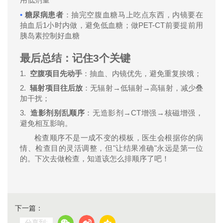
•
糖尿病患者
：抽完空腹血糖马上吃点东西，内镜要在
1
PET-CT
抽血后
小时内做，避免低血糖；做
前要提前用
胰岛素控制好血糖
最后总结：记住
3
个关键
1.
空腹项目先动手
：抽血、内镜优先，避免重复挨饿；
2.
→
→
辐射项目往后放
：无辐射
低辐射
高辐射，减少叠
加干扰；
3.
→CT
→
造影剂别乱顺序
：无造影剂
增强
核磁增强，
避免相互影响。
检查顺序不是一成不变的模板，医生会根据你的病
"
"
情、检查目的灵活调整，但
让结果准确
永远是第一位
的。下次去做检查，知道该怎么排顺序了吧！
下一篇：
分享到: