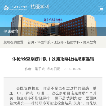
核医学科
健康教育
您现在的位置：
首页
-
科室导航
-
医技部
-
核医学科
-
健康教育
体检/检查别瞎排队！这篇攻略让结果更靠谱
作者：梁子威
发布日期：2025-10-30
去医院做检查，你是不是也有过这样的困惑：抽
CT
……
血、
、胃镜、核磁
这么多项目该先做哪个？其
"
"
"
"
实，检查顺序不是
随缘排
，更不是
先到先做
，里面藏
——
"
"
着大讲究
排错顺序可能让检查结果
失真
，白花钱