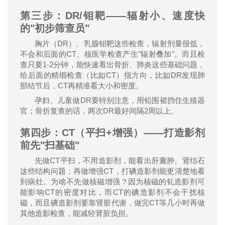
第三步：
DR/
钼靶
——
辐射小、速度快
的
"
初步筛查员
"
DR
胸片（
）、乳腺钼靶这些检查，辐射剂量很低，
CT
"
"
不会和后面的
、核医学检查产生
辐射叠加
。而且检
1-2
查只要
分钟，能快速看出骨折、肺炎这些基础问题，
CT
DR
给后面的精细检查（比如
）指方向，比如
发现肺
CT
部结节后，
再精准看大小和密度。
DR
孕妇、儿童做
要特别注意，用铅围裙挡住生殖器
DR
2
官；骨折复查的话，两次
最好间隔
周以上。
第四步：
CT
（平扫
+
增强）
——
打造影剂
前先
"
扫基础
"
CT
先做
平扫，不用造影剂，能看出肝囊肿、肾结石
CT
这些结构问题；再做增强
，打碘造影剂能更清楚地看
到病灶。为啥不先做核磁增强？因为核磁的钆造影剂可
CT
CT
能影响
的密度对比，而
的碘造影剂不会干扰核
CT
磁，而且碘造影剂要靠肾脏代谢，做完
等几小时再做
其他造影检查，能减轻肾脏负担。