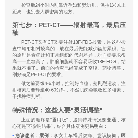
24
1
检查后
小时内别靠近孕妇和婴幼儿，保持
米以上
距离，也别去人群密集的地方。
第七步：
PET-CT——
辐射最高，最后压
轴
PET-CT
CT
18F-FDG
又有
又要注射
核素，是这些检
查中辐射相对较高的，放在最后做能减少辐射累积。它
的原理是看病灶和正常组织的代谢差异，对血糖要求很
——
18F-FDG
高
血糖高了，肿瘤细胞就不容易吸收
，结
果就不准了。前面的检查已经完成了空腹、药物调整，
PET-CT
刚好满足
的要求。
4-6
做之前要饿
小时，控制好血糖，别剧烈运动，注
40-60
射核素后要静坐
分钟，不然肌肉会吸收过多核素，
干扰肿瘤判断。
特殊情况：这些人要
"
灵活调整
"
"
"
上面的顺序是
通用版
，遇到特殊情况要变通，核
"
"
心还是
不影响结果
，结合具体案例更易明白：
•
急诊患者
：
案例
：李女士车祸后腹痛、意识模糊，医