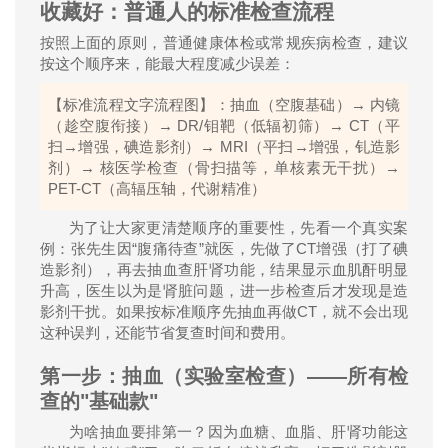
收藏好：普通人的标准检查流程
按照上面的原则，普通健康体检或常规疾病检查，建议
按这个顺序来，能最大程度减少误差：
→
【标准流程文字流程图】：抽血（空腹基础）
内镜
→ DR/
→ CT
（趁空腹衔接）
钼靶（低辐初筛）
（平
→
→ MRI
→
扫
增强，碘造影剂）
（平扫
增强，钆造影
→
→
剂）
核医学检查（骨扫描等，单核素无干扰）
PET-CT
（高辐压轴，代谢精准）
为了让大家更清楚顺序的重要性，先看一个真实案
“
”
CT
例：张先生因
腹痛待查
就医，先做了
增强（打了碘
造影剂），再去抽血查肝肾功能，结果显示血肌酐明显
升高，医生以为是肾脏问题，进一步检查后才发现是造
CT
影剂干扰。如果按标准顺序先抽血再做
，就不会出现
这种误判，还能节省复查时间和费用。
第一步：抽血（实验室检查）
——
所有检
查的
"
基础款
"
为啥抽血要排第一？因为血糖、血脂、肝肾功能这