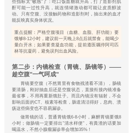
"
"
些指标太
敏感
了：吃口饭血糖就升高，打了造影剂肌
酐可能一过性升高，就连情绪激动都可能让皮质醇波
动。只有空腹、没接触药物和造影剂时，抽出来的血才
能反映真实身体状况。
重点提醒：严格空腹项目（血糖、血脂、肝功能）要
8-12
8
饿够
小时，建议前一天晚上
点后就禁食，能喝少
量白开水；如果要查凝血功能，提前遵医嘱停阿司匹
林等抗凝药，避免误判出血风险。
第二步：内镜检查（胃镜、肠镜等）
——
趁空腹
"
一气呵成
"
胃镜要空腹（不然胃里有食物残渣看不清），肠镜
要清肠，刚好抽血后还是空腹状态，直接衔接内镜准备
最省事，不用再重新饿肚子。而且内镜没有辐射，不会
CT
影响后面的
、核素等检查，肠道清洁得好，息肉、溃
疡这些病变也不容易漏诊。
6-8
8
做胃镜的话，普通胃镜饿
小时，麻醉胃镜要饿
"
"
小时；做肠镜一定要排出
清水样便
，有粪渣的话要加
35%
喝温水，不然小腺瘤漏诊率会增加
！