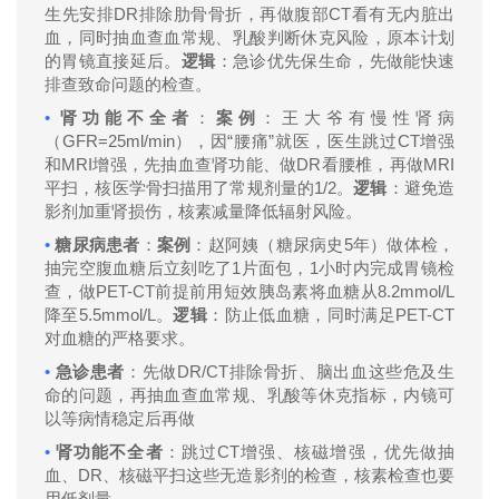
DR
CT
生先安排
排除肋骨骨折，再做腹部
看有无内脏出
血，同时抽血查血常规、乳酸判断休克风险，原本计划
的胃镜直接延后。
逻辑
：急诊优先保生命，先做能快速
排查致命问题的检查。
•
肾功能不全者
：
案例
：王大爷有慢性肾病
GFR=25ml/min
“
”
CT
（
），因
腰痛
就医，医生跳过
增强
MRI
DR
MRI
和
增强，先抽血查肾功能、做
看腰椎，再做
1/2
平扫，核医学骨扫描用了常规剂量的
。
逻辑
：避免造
影剂加重肾损伤，核素减量降低辐射风险。
•
5
糖尿病患者
：
案例
：赵阿姨（糖尿病史
年）做体检，
1
1
抽完空腹血糖后立刻吃了
片面包，
小时内完成胃镜检
PET-CT
8.2mmol/L
查，做
前提前用短效胰岛素将血糖从
5.5mmol/L
PET-CT
降至
。
逻辑
：防止低血糖，同时满足
对血糖的严格要求。
•
DR/CT
急诊患者
：先做
排除骨折、脑出血这些危及生
命的问题，再抽血查血常规、乳酸等休克指标，内镜可
以等病情稳定后再做
•
CT
肾功能不全者
：跳过
增强、核磁增强，优先做抽
DR
血、
、核磁平扫这些无造影剂的检查，核素检查也要
用低剂量