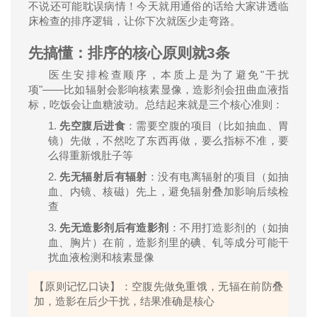
不说还可能耽误病情！今天就用通俗的话给大家讲透临
床检查的排序逻辑，让你下次就医少走弯路。
先搞懂：排序的核心原则就
3
条
"
医生安排检查顺序，本质上是为了避免
干扰
"——
项
比如辐射会影响核素显像，造影剂会扭曲血液指
标，吃饭会让血糖波动。总结起来就是三个核心准则：
1.
先空腹后进食
：需要空腹的项目（比如抽血、胃
镜）先做，不然吃了东西再做，要么指标不准，要
么得重新饿肚子等
2.
先无辐射后有辐射
：没有电离辐射的项目（如抽
血、内镜、核磁）先上，避免辐射叠加影响后续检
查
3.
先无造影剂后有造影剂
：不用打造影剂的（如抽
血、胸片）在前，造影剂里的碘、钆等成分可能干
扰血液检测和核素显像
【原则记忆口诀】：空腹先做免重饿，无辐在前防叠
加，造影在后少干扰，结果准确是核心