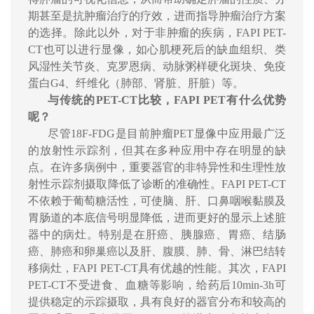
期甚至是抗肿瘤治疗的疗效，进而指导肿瘤治疗方案
的选择。除此以外，对于非肿瘤的疾病，
FAPI PET
-
CT
也可以进行显像，如心肌梗死后的缺血组织、类
风湿性关节炎、克罗恩病、动脉粥样硬化斑块、免疫
蛋白
G4
、纤维化（肺部、肾脏、肝脏）等。
与传统的
PET-CT
比较，
FAPI PET
有什么优势
呢？
尽管
18F-FDG
是目前肿瘤
PET
显像中应用最广泛
的放射性示踪剂，但其在多种应用中存在明显的缺
点。在许多病例中，重要器官的非特异性和生理性放
射性示踪剂摄取降低了诊断的准确性。
FAPI PET
-CT
不依赖于葡萄糖活性，可使脑、肝、口鼻咽喉黏膜及
胃肠道的本底信号明显降低，进而更好的显示上述脏
器中的病灶。特别是在肝癌、胰腺癌、胃癌、结肠
癌、肺癌和卵巢癌以及肝、腹膜、肺、骨、淋巴结转
移病灶，
FAPI PET
-CT
具有优越的性能。其次，
FAPI
PET-CT
不受进食、血糖等影响，给药后
10min-3h
可
提供稳定的示踪摄取，具有良好的器官分布和较高的