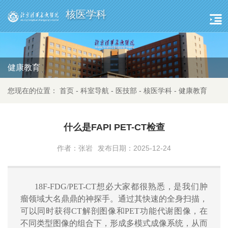
核医学科
健康教育
您现在的位置：
首页
-
科室导航
-
医技部
-
核医学科
-
健康教育
什么是FAPI PET-CT检查
作者：张岩
发布日期：2025-12-24
18F-FDG/
PET-CT
想必大家都很熟悉，是我们肿
瘤领域大名鼎鼎的神探手。通过其快速的全身扫描，
可以同时获得
CT
解剖图像和
PET
功能代谢图像，在
不同类型图像的组合下，形成多模式成像系统，从而