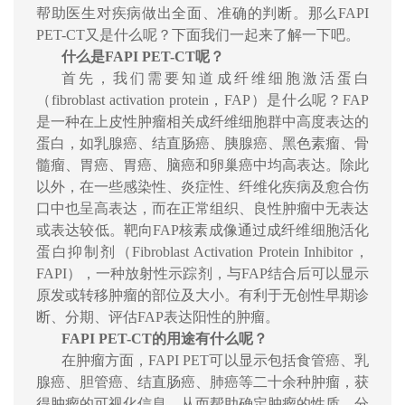
帮助医生对疾病做出全面、准确的判断。那么
FAPI
PET-CT
又是什么呢？下面我们一起来了解一下吧。
什么是
FAPI PET
-CT
呢？
首先，我们需要知道成纤维细胞激活蛋白
（
fibroblast activation protein
，
FAP
）是什么呢？
FAP
是一种在上皮性肿瘤相关成纤维细胞群中高度表达的
蛋白，如
乳腺癌、结直肠癌、胰腺癌、黑色素瘤、骨
髓瘤、胃癌、胃癌、脑癌和卵巢癌
中均高表达。除此
以外，在一些感染性、炎症性、纤维化疾病及愈合伤
口中也呈高表达，而在正常组织、良性肿瘤中无表达
或表达较低。
靶向
FAP
核素成像
通过成纤维细胞活化
蛋白抑制剂（
Fibroblast Activation Protein Inhibitor
，
FAPI
），一种放射性示踪剂，与
FAP
结合后可以显示
原发或转移肿瘤的部位及大小。有利于无创性早期诊
断、分期、评估
FAP
表达阳性的肿瘤
。
FAPI PET
-CT
的用途有什么呢？
在肿瘤方面，
FAPI PET
可以显示包括食管癌、乳
腺癌、胆管癌、结直肠癌、肺癌等二十余种肿瘤，获
得肿瘤的可视化信息，从而帮助确定肿瘤的性质、分