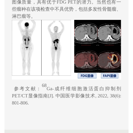
图像质量，具有优于
FDG PET
的潜力。当然也有一
些瘤种在该项检查中不具优势，包括多发性骨髓瘤、
淋巴瘤等。
68
参考文献：
Ga-
成纤维细胞激活蛋白抑制剂
PET/CT
显像指南
[J].
中国医学影像技术
, 2022, 38(6):
801-806.