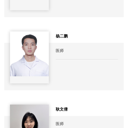
杨二鹏
医师
耿文倩
医师