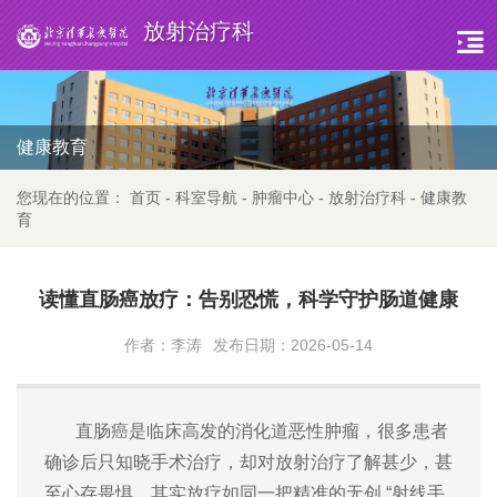
放射治疗科
健康教育
您现在的位置：
首页
-
科室导航
-
肿瘤中心
-
放射治疗科
-
健康教
育
读懂直肠癌放疗：告别恐慌，科学守护肠道健康
作者：李涛
发布日期：2026-05-14
直肠癌是临床高发的消化道恶性肿瘤，很多患者
确诊后只知晓手术治疗，却对放射治疗了解甚少，甚
至心存畏惧。其实放疗如同一把精准的无创 “射线手