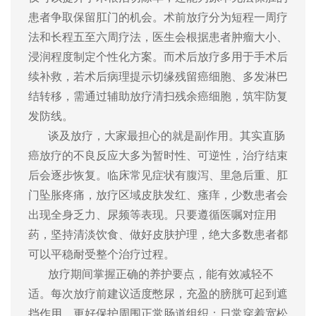
患者争取保留肛门的机会。术前放疗分为短程一周疗
法和长程五至六周疗法，医生会根据患者肿瘤大小、
浸润程度制定个性化方案。而术后放疗多用于手术后
续补救，若术后病理提示切缘残留癌细胞、多发淋巴
结转移，需通过辅助放疗清扫残余癌细胞，筑牢防复
发防线。
谈及放疗，大家最担心的就是副作用。其实直肠
癌放疗的不良反应大多为暂时性、可逆性，治疗结束
后会逐步恢复。临床常见症状有腹泻、里急后重、肛
门坠胀疼痛，放疗区域皮肤发红、瘙痒，少数患者会
出现全身乏力、尿频等表现。只要遵循医嘱对症用
药，坚持清淡饮食、做好皮肤护理，绝大多数患者都
可以平稳耐受整个治疗过程。
放疗期间掌握正确的养护要点，能有效减轻不
适。每次放疗前建议适度憋尿，充盈的膀胱可起到遮
挡作用，更好保护周围正常肠道组织；日常穿着宽松