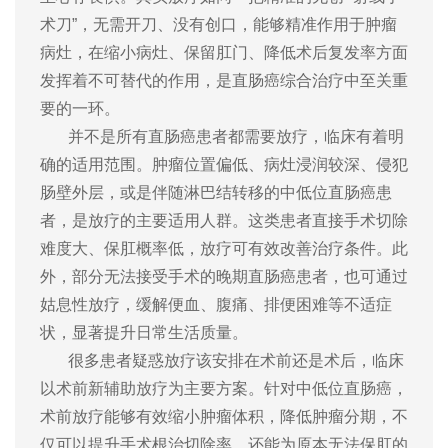
术刀”，无需开刀、没有创口，能够精准作用于肿瘤
病灶，在缩小病灶、保留肛门、降低术后复发率方面
发挥着不可替代的作用，是直肠癌综合治疗中至关重
要的一环。
并不是所有直肠癌患者都需要放疗，临床有着明
确的适用范围。肿瘤位置偏低、病灶浸润较深、侵犯
肠壁外层，或是伴随淋巴结转移的中低位直肠癌患
者，是放疗的主要适用人群。这类患者直接手术切除
难度大、保肛概率低，放疗可有效改善治疗条件。此
外，部分无法接受手术的晚期直肠癌患者，也可通过
姑息性放疗，缓解便血、腹痛、排便困难等不适症
状，显著提升日常生活质量。
很多患者疑惑放疗该安排在术前还是术后，临床
以术前新辅助放疗为主要方案。针对中低位直肠癌，
术前放疗能够有效缩小肿瘤体积，降低肿瘤分期，不
仅可以提升手术根治切除率，还能为原本无法保肛的