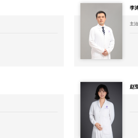
李
主
赵