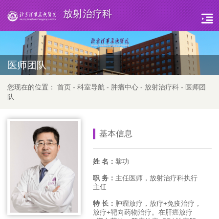
放射治疗科
医师团队
您现在的位置：
首页
-
科室导航
-
肿瘤中心
-
放射治疗科
-
医师团
队
基本信息
姓 名：
黎功
职 务：
主任医师，放射治疗科执行
主任
特 长：
肿瘤放疗，放疗+免疫治疗，
放疗+靶向药物治疗。在肝癌放疗