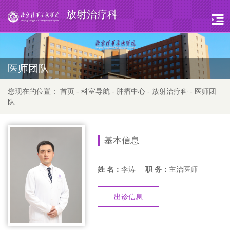
放射治疗科
医师团队
您现在的位置：
首页
-
科室导航
-
肿瘤中心
-
放射治疗科
-
医师团
队
基本信息
姓 名：
李涛
职 务：
主治医师
出诊信息